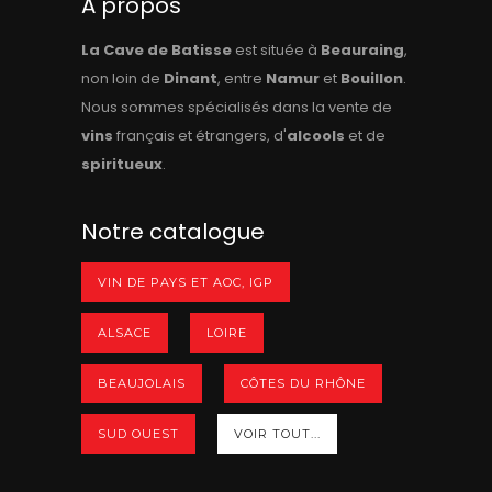
A propos
La Cave de Batisse
est située à
Beauraing
,
non loin de
Dinant
, entre
Namur
et
Bouillon
.
Nous sommes spécialisés dans la vente de
vins
français et étrangers, d'
alcools
et de
spiritueux
.
Notre catalogue
VIN DE PAYS ET AOC, IGP
ALSACE
LOIRE
BEAUJOLAIS
CÔTES DU RHÔNE
SUD OUEST
VOIR TOUT...