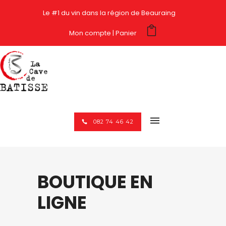
Le #1 du vin dans la région de Beauraing
Mon compte
Panier
082 74 46 42
BOUTIQUE EN
LIGNE