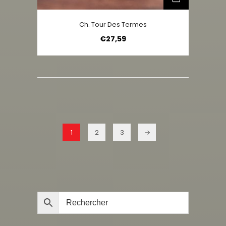
Ch. Tour Des Termes
€
27,59
1
2
3
→