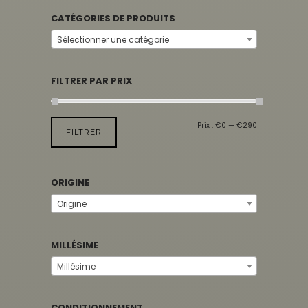
CATÉGORIES DE PRODUITS
Sélectionner une catégorie
FILTRER PAR PRIX
Prix :
€0
—
€290
FILTRER
ORIGINE
Origine
MILLÉSIME
Millésime
CONDITIONNEMENT