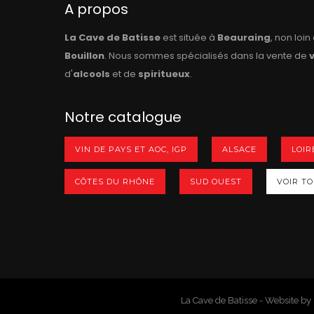
A propos
La Cave de Batisse
est située à
Beauraing
, non loi
Bouillon
. Nous sommes spécialisés dans la vente de
d'
alcools
et de
spiritueux
.
Notre catalogue
VIN DE PAYS ET AOC, IGP
ALSACE
LOIR
CÔTES DU RHÔNE
SUD OUEST
VOIR TOU
La Cave de Batisse - Website by