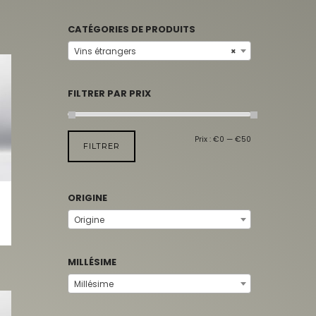
CATÉGORIES DE PRODUITS
Vins étrangers
×
FILTRER PAR PRIX
Prix :
€0
—
€50
FILTRER
ORIGINE
Origine
MILLÉSIME
Millésime