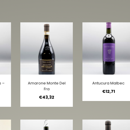
s –
Amarone Monte Del
Antucura Malbec
Fra
€
12,71
€
43,32