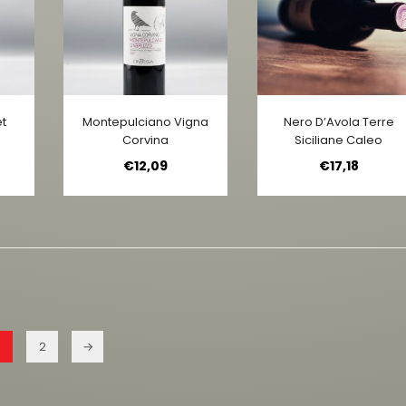
t
Montepulciano Vigna
Nero D’Avola Terre
Corvina
Siciliane Caleo
€
12,09
€
17,18
2
→