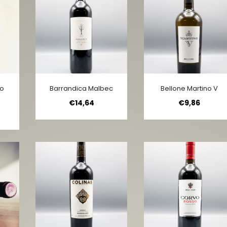
co
Barrandica Malbec
Bellone Martino V
€
14,64
€
9,86