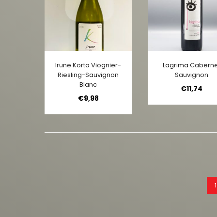
Irune Korta Viognier-
Lagrima Caberne
Riesling-Sauvignon
Sauvignon
Blanc
€
11,74
€
9,98
1