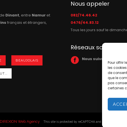
Nous appeler
n de
Dinant
, entre
Namur
et
082/74.46.42
vins
français et étrangers,
0476/44.83.12
Tous les jours sauf le dimanch
Réseaux sociaux
Nous suivre sur Face
E
BEAUJOLAIS
Pour offrir
les cookies
de consenti
T...
que le comp
pas consent
certaines c
ACCE
DIREXION Web Agency
This site is protected by reCAPTCHA and the Google
Privac