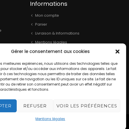
Informations
Mon compte
Panier
e
Livraison & Informations
Mentions légales
Gérer le consentement aux cookies
Conditions générales
book
Contact
 les meilleures expériences, nous utilisons des technologies telles que
 pour stocker et/ou accéder aux informations des appareils. Le fait
r à ces technologies nous permettra de traiter des données telles
ortement de navigation ou les ID uniques sur ce site. Le fait de ne
ir ou de retirer son consentement peut avoir un effet négatif sur
aractéristiques et fonctions.
PTER
REFUSER
VOIR LES PRÉFÉRENCES
Mentions légales
y Policy
and
Terms of Service
apply.