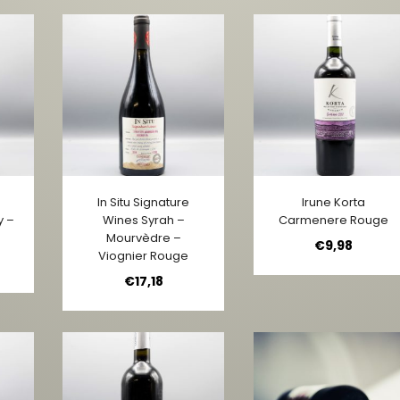
In Situ Signature
Irune Korta
y –
Wines Syrah –
Carmenere Rouge
Mourvèdre –
€
9,98
Viognier Rouge
€
17,18