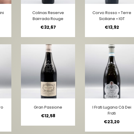
ini
Colinas Reserve
Corvo Rosso « Terre
Bairrada Rouge
Siciliane » IGT
€
32,67
€
13,92
ro
Gran Passione
I Frati Lugana Cà Dei
Frati
€
12,58
€
23,20