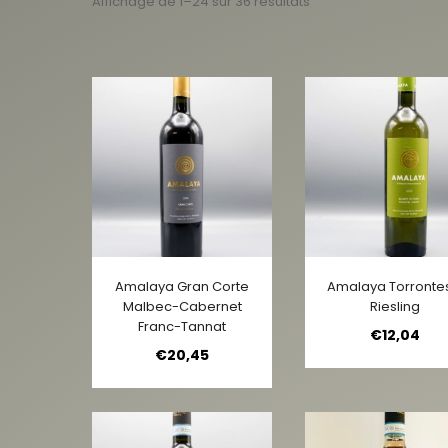
Affichage de 1–24 sur 36 résultats
Amalaya Gran Corte
Amalaya Torronte
Malbec-Cabernet
Riesling
Franc-Tannat
€
12,04
€
20,45