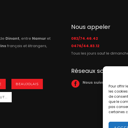
Nous appeler
n de
Dinant
, entre
Namur
et
082/74.46.42
vins
français et étrangers,
0476/44.83.12
Tous les jours sauf le dimanch
Réseaux sociaux
Nous suivre sur Face
E
BEAUJOLAIS
Pour offrir
les cookies
de consenti
T...
que le comp
pas consent
certaines c