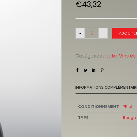
€
43,32
-
+
AJOUTE
Catégories :
Italie
,
Vins ét
INFORMATIONS COMPLÉMENTAIR
CONDITIONNEMENT
75 cl
TYPE
Rouge