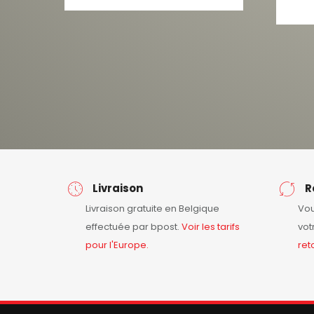
Livraison
R
Livraison gratuite en Belgique
Vou
effectuée par bpost.
Voir les tarifs
vot
pour l'Europe.
ret