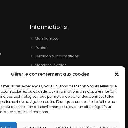
Informations
Mon compte
Panier
e
Livraison & Informations
Mentions légales
Gérer le consentement aux cookies
Conditions générales
book
Contact
 les meilleures expériences, nous utilisons des technologies telles que
 pour stocker et/ou accéder aux informations des appareils. Le fait
r à ces technologies nous permettra de traiter des données telles
ortement de navigation ou les ID uniques sur ce site. Le fait de ne
ir ou de retirer son consentement peut avoir un effet négatif sur
aractéristiques et fonctions.