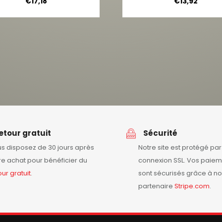
€
17,18
€
13,92
etour gratuit
Sécurité
s disposez de 30 jours après
Notre site est protégé pa
re achat pour bénéficier du
connexion SSL. Vos paiem
our
gratuit
.
sont sécurisés grâce à no
partenaire
Stripe.com
.