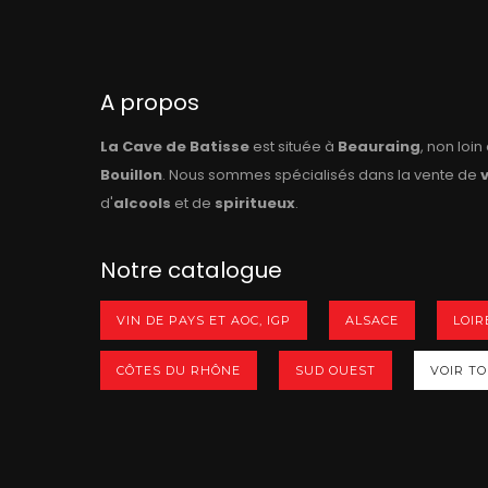
A propos
La Cave de Batisse
est située à
Beauraing
, non loi
Bouillon
. Nous sommes spécialisés dans la vente de
d'
alcools
et de
spiritueux
.
Notre catalogue
VIN DE PAYS ET AOC, IGP
ALSACE
LOIR
CÔTES DU RHÔNE
SUD OUEST
VOIR TOU