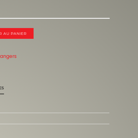
R AU PANIER
rangers
ES