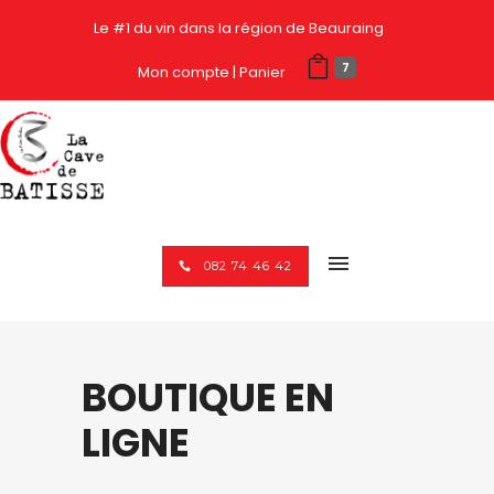
Le #1 du vin dans la région de Beauraing
7
Mon compte
Panier
082 74 46 42
BOUTIQUE EN
LIGNE