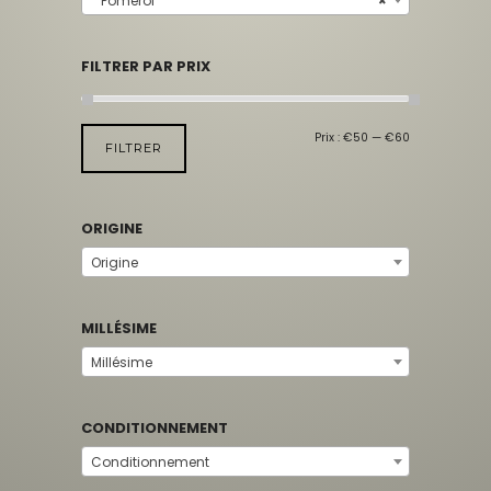
Pomerol
×
FILTRER PAR PRIX
Prix :
€50
—
€60
FILTRER
ORIGINE
Origine
MILLÉSIME
Millésime
CONDITIONNEMENT
Conditionnement