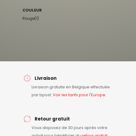
COULEUR
Rouge
(1)
Livraison
Livraison gratuite en Belgique effectuée
par bpost.
Voir les tarifs pour l'Europe.
Retour gratuit
Vous disposez de 30 jours après votre
achat pour bénéficier du
retour
gratuit
.