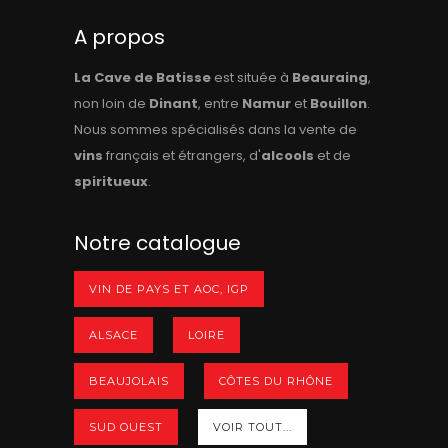
A propos
La Cave de Batisse
est située à
Beauraing
,
non loin de
Dinant
, entre
Namur
et
Bouillon
.
Nous sommes spécialisés dans la vente de
vins
français et étrangers, d'
alcools
et de
spiritueux
.
Notre catalogue
VIN DE PAYS ET AOC, IGP
ALSACE
LOIRE
BEAUJOLAIS
CÔTES DU RHÔNE
SUD OUEST
VOIR TOUT...