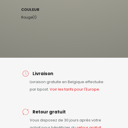
COULEUR
Rouge
(1)
Livraison
Livraison gratuite en Belgique effectuée
par bpost.
Voir les tarifs pour l'Europe.
Retour gratuit
Vous disposez de 30 jours après votre
achat pour bénéficier du
retour
gratuit
.