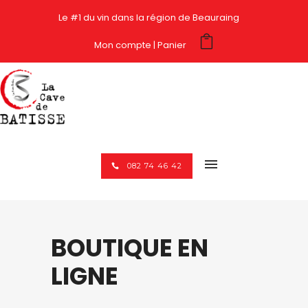
Le #1 du vin dans la région de Beauraing
Mon compte
Panier
082 74 46 42
BOUTIQUE EN
LIGNE