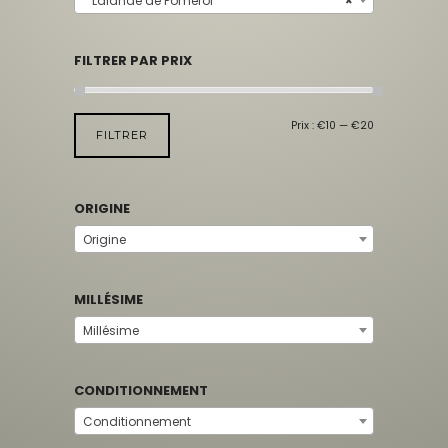
Lalande de Pomerol
×
FILTRER PAR PRIX
Prix :
€10
—
€20
FILTRER
ORIGINE
Origine
MILLÉSIME
Millésime
CONDITIONNEMENT
Conditionnement