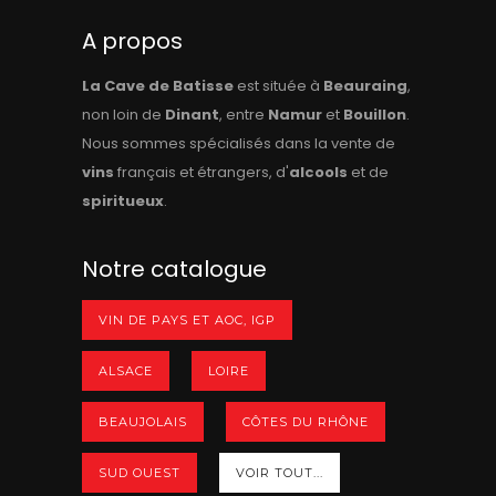
A propos
La Cave de Batisse
est située à
Beauraing
,
non loin de
Dinant
, entre
Namur
et
Bouillon
.
Nous sommes spécialisés dans la vente de
vins
français et étrangers, d'
alcools
et de
spiritueux
.
Notre catalogue
VIN DE PAYS ET AOC, IGP
ALSACE
LOIRE
BEAUJOLAIS
CÔTES DU RHÔNE
SUD OUEST
VOIR TOUT...