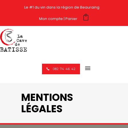
Le #1 du vin dans la région de Beauraing
Mon compte
Panier
082 74 46 42
MENTIONS
LÉGALES