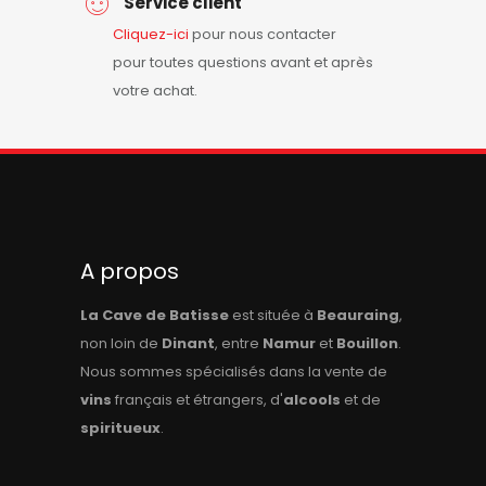
Service client
Cliquez-ici
pour nous contacter
pour toutes questions avant et après
votre achat.
A propos
La Cave de Batisse
est située à
Beauraing
,
non loin de
Dinant
, entre
Namur
et
Bouillon
.
Nous sommes spécialisés dans la vente de
vins
français et étrangers, d'
alcools
et de
spiritueux
.