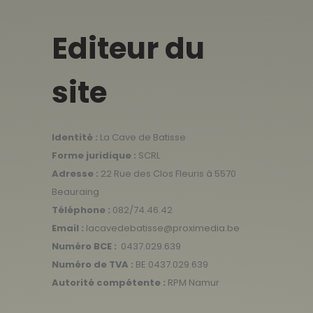
Editeur du
site
Identité :
La Cave de Batisse
Forme juridique :
SCRL
Adresse :
22 Rue des Clos Fleuris à 5570
Beauraing
Téléphone :
082/74.46.42
Email :
lacavedebatisse@proximedia.be
Numéro BCE :
0437.029.639
Numéro de TVA :
BE 0437.029.639
Autorité compétente :
RPM Namur