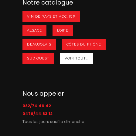
Notre catalogue
VIN DE PAYS ET AOC, IGP
ALSACE
LOIRE
BEAUJOLAIS
CÔTES DU RHÔNE
SUD OUEST
VOIR TOUT...
Nous appeler
082/74.46.42
0476/44.83.12
Tous les jours sauf le dimanche