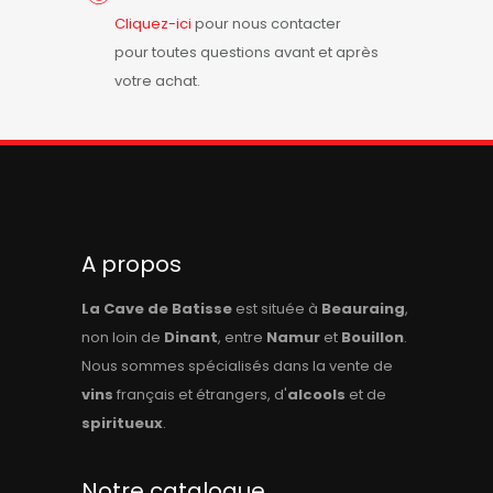
Cliquez-ici
pour nous contacter
pour toutes questions avant et après
votre achat.
A propos
La Cave de Batisse
est située à
Beauraing
,
non loin de
Dinant
, entre
Namur
et
Bouillon
.
Nous sommes spécialisés dans la vente de
vins
français et étrangers, d'
alcools
et de
spiritueux
.
Notre catalogue