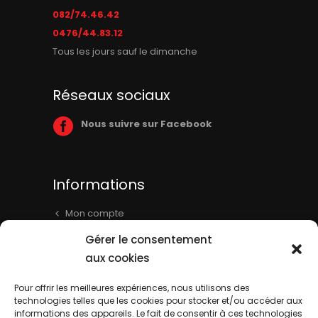
082/74.46.42
0476/44.83.12
Tous les jours sauf le dimanche
Réseaux sociaux
Nous suivre sur Facebook
Informations
Mon compte
Panier
Gérer le consentement
Livraison & Informations
aux cookies
Mentions légales
Pour offrir les meilleures expériences, nous utilisons des
Conditions générales
technologies telles que les cookies pour stocker et/ou accéder aux
informations des appareils. Le fait de consentir à ces technologies