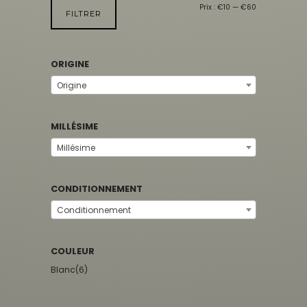
Prix :
€10
—
€60
FILTRER
ORIGINE
Origine
MILLÉSIME
Millésime
CONDITIONNEMENT
Conditionnement
COULEUR
Blanc
(6)