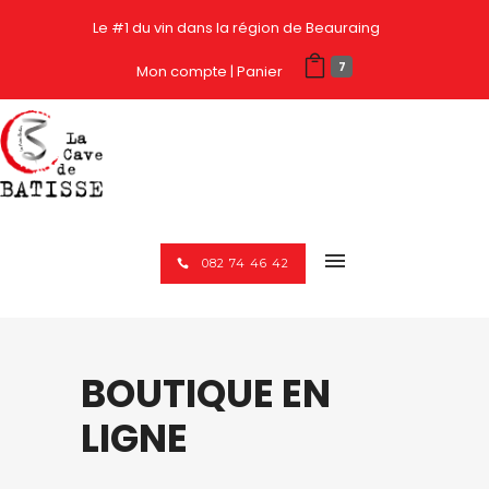
Le #1 du vin dans la région de Beauraing
7
Mon compte
Panier
082 74 46 42
BOUTIQUE EN
LIGNE