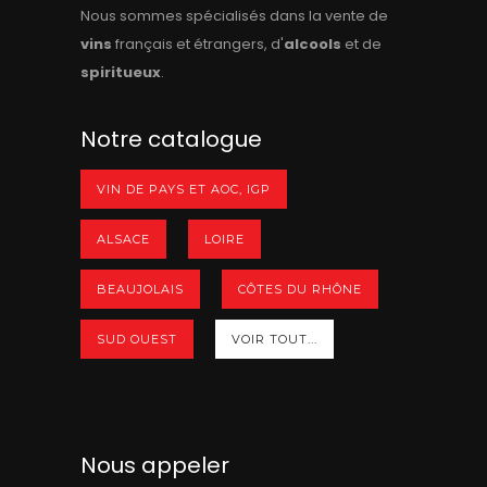
Nous sommes spécialisés dans la vente de
vins
français et étrangers, d'
alcools
et de
spiritueux
.
Notre catalogue
VIN DE PAYS ET AOC, IGP
ALSACE
LOIRE
BEAUJOLAIS
CÔTES DU RHÔNE
SUD OUEST
VOIR TOUT...
Nous appeler