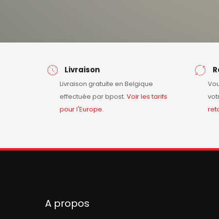
Livraison
R
Livraison gratuite en Belgique
Vou
effectuée par bpost.
Voir les tarifs
vot
pour l'Europe.
ret
A propos