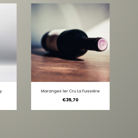
y
Maranges 1er Cru La Fuissière
€
35,70