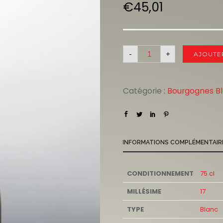
€
45,01
-
+
AJOUTE
Catégorie :
Bourgognes B
INFORMATIONS COMPLÉMENTAIR
CONDITIONNEMENT
75 cl
MILLÉSIME
17
TYPE
Blanc