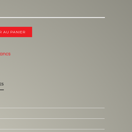
R AU PANIER
lancs
ES