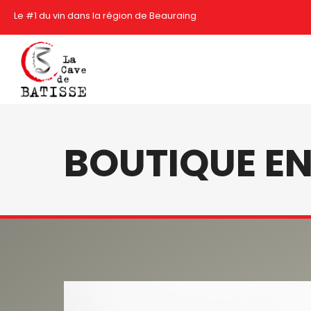
Le #1 du vin dans la région de Beauraing
BOUTIQUE EN