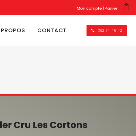
Mon compte
Panier
 PROPOS
CONTACT
082 74 46 42
1er Cru Les Cortons