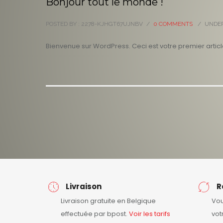
Bonjour tout le monde !
POSTED BY : 2278-KJHGT67UJNBV
/
0 COMMENTS
/
UNDER
Bienvenue sur WordPress. Ceci est votre premier artic
Livraison
R
Livraison gratuite en Belgique
Vou
effectuée par bpost.
Voir les tarifs
vot