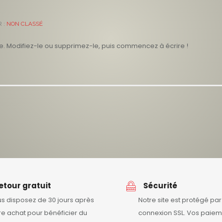
 :
NON CLASSÉ
le. Modifiez-le ou supprimez-le, puis commencez à écrire !
etour gratuit
Sécurité
s disposez de 30 jours après
Notre site est protégé pa
re achat pour bénéficier du
connexion SSL. Vos paiem