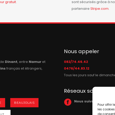
our
gratuit
.
sont sécurisés grâce à no
partenaire
Stripe.com
.
Nous appeler
n de
Dinant
, entre
Namur
et
082/74.46.42
vins
français et étrangers,
0476/44.83.12
Tous les jours sauf le dimanch
Réseaux sociaux
Nous suivre sur Face
E
BEAUJOLAIS
Pour offrir
les cookies
de consenti
T...