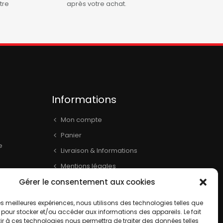
tre
après votre achat.
Informations
Mon compte
Panier
e
Livraison & Informations
Mentions légales
Gérer le consentement aux cookies
Conditions générales
book
Contact
 les meilleures expériences, nous utilisons des technologies telles que
 pour stocker et/ou accéder aux informations des appareils. Le fait
r à ces technologies nous permettra de traiter des données telles