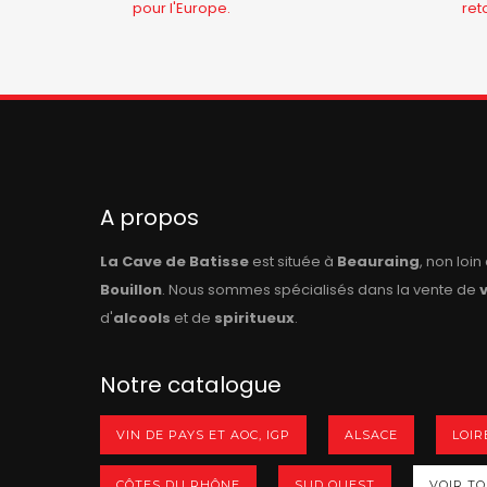
pour l'Europe.
ret
A propos
La Cave de Batisse
est située à
Beauraing
, non loi
Bouillon
. Nous sommes spécialisés dans la vente de
d'
alcools
et de
spiritueux
.
Notre catalogue
VIN DE PAYS ET AOC, IGP
ALSACE
LOIR
CÔTES DU RHÔNE
SUD OUEST
VOIR TOU