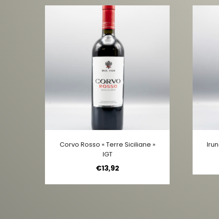
Corvo Rosso « Terre Siciliane »
Iru
IGT
€
13,92