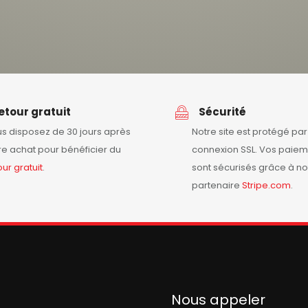
etour gratuit
Sécurité
s disposez de 30 jours après
Notre site est protégé pa
re achat pour bénéficier du
connexion SSL. Vos paiem
our
gratuit
.
sont sécurisés grâce à no
partenaire
Stripe.com
.
Nous appeler