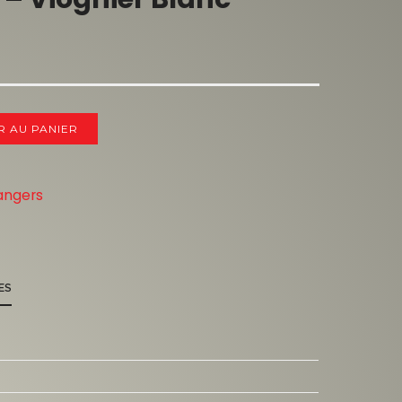
R AU PANIER
angers
ES