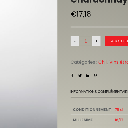
€
17,18
-
+
AJOUTE
Catégories :
Chili
,
Vins étr
INFORMATIONS COMPLÉMENTAIR
CONDITIONNEMENT
75 cl
MILLÉSIME
16/17