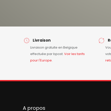
Livraison
R
Livraison gratuite en Belgique
Vou
effectuée par bpost.
Voir les tarifs
vot
pour l'Europe.
ret
A propos