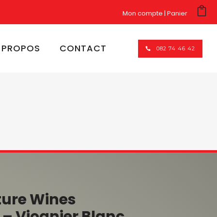
Mon compte
Panier
 PROPOS
CONTACT
082 74 46 42
ature Wines
– Viognier Blanc