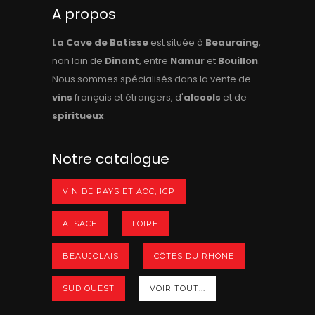
A propos
La Cave de Batisse
est située à
Beauraing
,
non loin de
Dinant
, entre
Namur
et
Bouillon
.
Nous sommes spécialisés dans la vente de
vins
français et étrangers, d'
alcools
et de
spiritueux
.
Notre catalogue
VIN DE PAYS ET AOC, IGP
ALSACE
LOIRE
BEAUJOLAIS
CÔTES DU RHÔNE
SUD OUEST
VOIR TOUT...