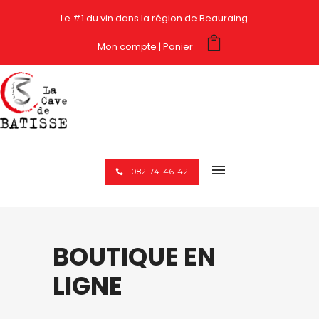
Le #1 du vin dans la région de Beauraing
Mon compte
Panier
082 74 46 42
BOUTIQUE EN
LIGNE