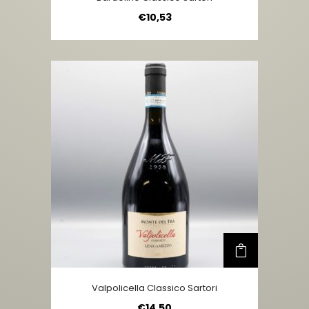
€
10,53
Valpolicella Classico Sartori
€
14,50