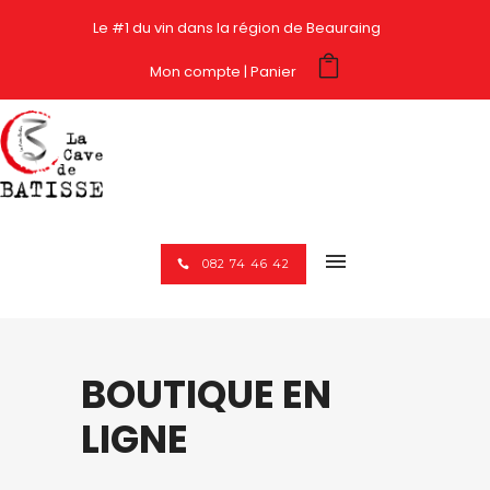
Le #1 du vin dans la région de Beauraing
Mon compte
Panier
082 74 46 42
BOUTIQUE EN
LIGNE