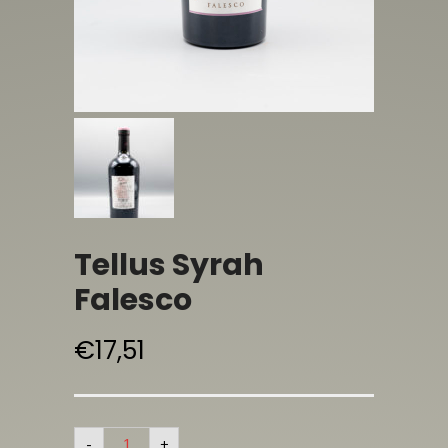
Tellus Syrah
Falesco
€
17,51
-
+