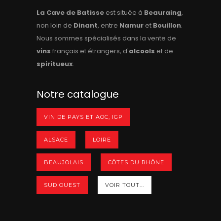
La Cave de Batisse
est située à
Beauraing
,
non loin de
Dinant
, entre
Namur
et
Bouillon
.
Nous sommes spécialisés dans la vente de
vins
français et étrangers, d'
alcools
et de
spiritueux
.
Notre catalogue
VIN DE PAYS ET AOC, IGP
ALSACE
LOIRE
BEAUJOLAIS
CÔTES DU RHÔNE
SUD OUEST
VOIR TOUT...