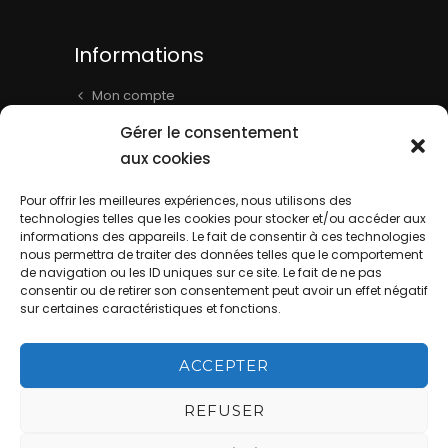
Informations
Mon compte
Panier
Gérer le consentement
Livraison & Informations
aux cookies
Mentions légales
Pour offrir les meilleures expériences, nous utilisons des
Conditions générales
technologies telles que les cookies pour stocker et/ou accéder aux
informations des appareils. Le fait de consentir à ces technologies
Contact
nous permettra de traiter des données telles que le comportement
de navigation ou les ID uniques sur ce site. Le fait de ne pas
consentir ou de retirer son consentement peut avoir un effet négatif
sur certaines caractéristiques et fonctions.
ACCEPTER
La Cave de Batisse - Website by
REFUSER
DIREXION Web Agency
This site is