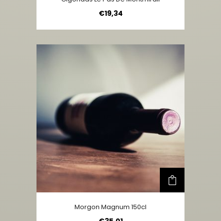
€
19,34
Morgon Magnum 150cl
€
35,01