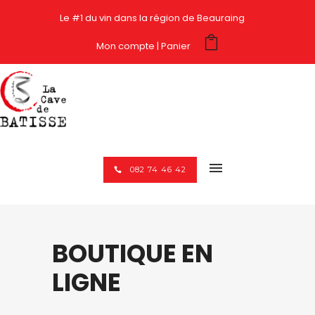
Le #1 du vin dans la région de Beauraing
Mon compte
Panier
082 74 46 42
BOUTIQUE EN
LIGNE