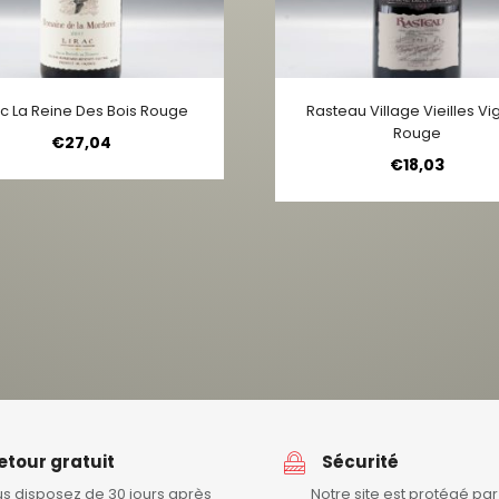
ac La Reine Des Bois Rouge
Rasteau Village Vieilles V
Rouge
€
27,04
€
18,03
etour gratuit
Sécurité
s disposez de 30 jours après
Notre site est protégé pa