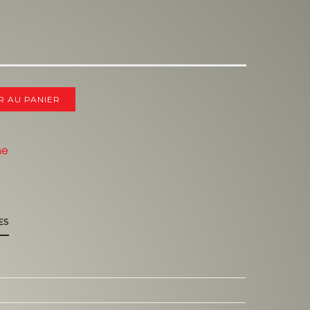
R AU PANIER
ne
ES