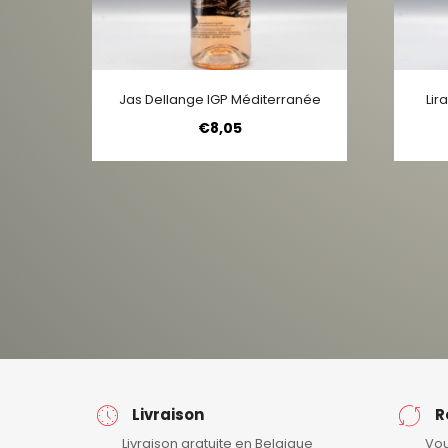
Jas Dellange IGP Méditerranée
Lir
€
8,05
Livraison
R
Livraison gratuite en Belgique
Vou