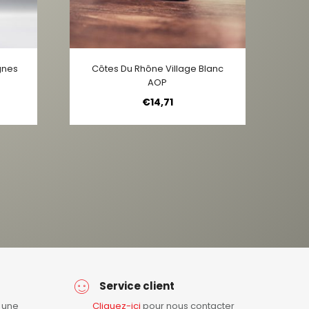
ignes
Côtes Du Rhône Village Blanc
AOP
€
14,71
Service client
r une
Cliquez-ici
pour nous contacter