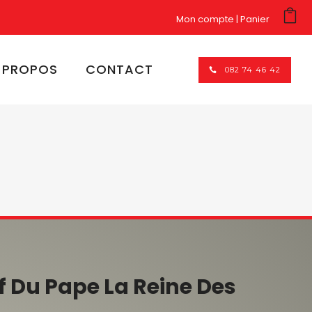
Mon compte
Panier
 PROPOS
CONTACT
082 74 46 42
 Du Pape La Reine Des