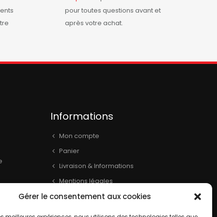
ents
pour toutes questions avant et
tre
après votre achat.
Informations
Mon compte
Panier
e
Livraison & Informations
Mentions légales
Conditions générales
Gérer le consentement aux cookies
book
Contact
 les meilleures expériences, nous utilisons des technologies telles que