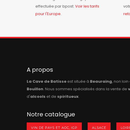
effectuée par bpost.
Voir les tarifs
vot
pour l'Europe.
ret
A propos
La Cave de Batisse
est située à
Beauraing
, non loi
Bouillon
. Nous sommes spécialisés dans la vente de
d'
alcools
et de
spiritueux
.
Notre catalogue
VIN DE PAYS ET AOC, IGP
ALSACE
LOIR