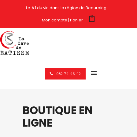
Le #1 du vin dans la région de Beauraing
Mon compte
Panier
082 74 46 42
BOUTIQUE EN
LIGNE