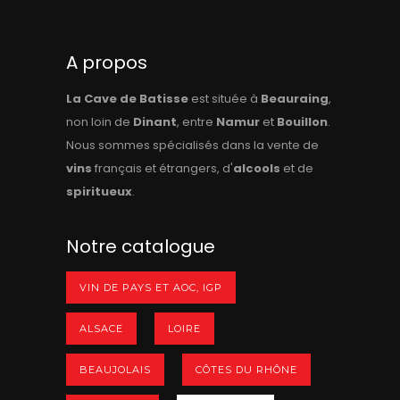
A propos
La Cave de Batisse
est située à
Beauraing
,
non loin de
Dinant
, entre
Namur
et
Bouillon
.
Nous sommes spécialisés dans la vente de
vins
français et étrangers, d'
alcools
et de
spiritueux
.
Notre catalogue
VIN DE PAYS ET AOC, IGP
ALSACE
LOIRE
BEAUJOLAIS
CÔTES DU RHÔNE