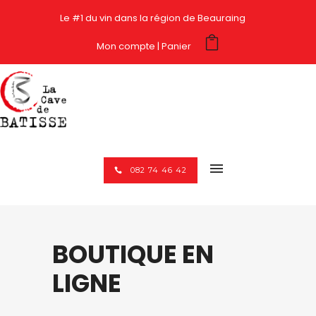
Le #1 du vin dans la région de Beauraing
Mon compte
Panier
082 74 46 42
BOUTIQUE EN
LIGNE