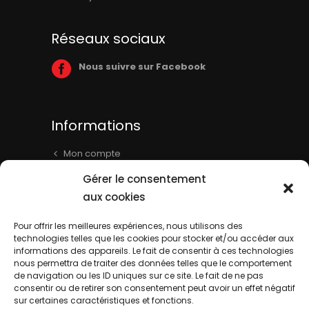
Réseaux sociaux
Nous suivre sur Facebook
Informations
Mon compte
Panier
Gérer le consentement
Livraison & Informations
aux cookies
Mentions légales
Pour offrir les meilleures expériences, nous utilisons des
technologies telles que les cookies pour stocker et/ou accéder aux
Conditions générales
informations des appareils. Le fait de consentir à ces technologies
Contact
nous permettra de traiter des données telles que le comportement
de navigation ou les ID uniques sur ce site. Le fait de ne pas
consentir ou de retirer son consentement peut avoir un effet négatif
sur certaines caractéristiques et fonctions.