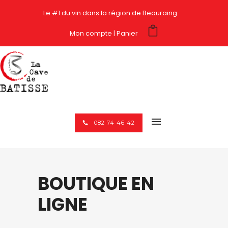
Le #1 du vin dans la région de Beauraing
Mon compte
Panier
082 74 46 42
BOUTIQUE EN
LIGNE