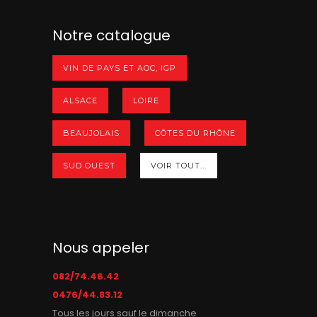
Notre catalogue
VIN DE PAYS ET AOC, IGP
ALSACE
LOIRE
BEAUJOLAIS
CÔTES DU RHÔNE
SUD OUEST
VOIR TOUT...
Nous appeler
082/74.46.42
0476/44.83.12
Tous les jours sauf le dimanche