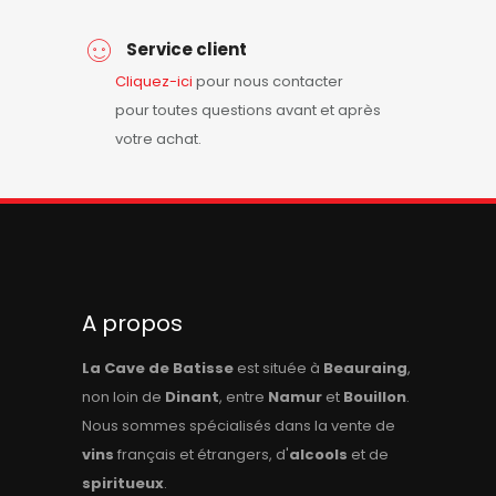
Service client
Cliquez-ici
pour nous contacter
pour toutes questions avant et après
votre achat.
A propos
La Cave de Batisse
est située à
Beauraing
,
non loin de
Dinant
, entre
Namur
et
Bouillon
.
Nous sommes spécialisés dans la vente de
vins
français et étrangers, d'
alcools
et de
spiritueux
.