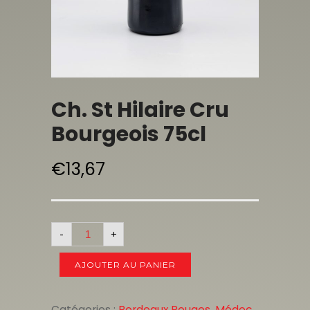
Ch. St Hilaire Cru
Bourgeois 75cl
€
13,67
-
+
AJOUTER AU PANIER
Catégories :
Bordeaux Rouges
,
Médoc