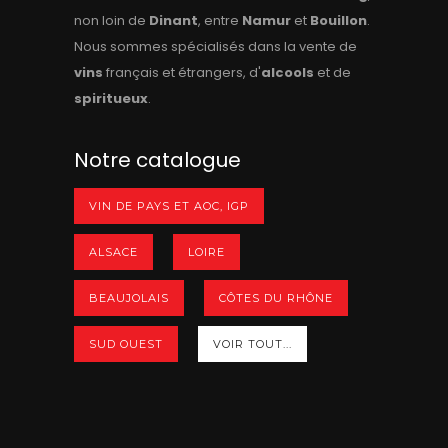
non loin de
Dinant
, entre
Namur
et
Bouillon
.
Nous sommes spécialisés dans la vente de
vins
français et étrangers, d'
alcools
et de
spiritueux
.
Notre catalogue
VIN DE PAYS ET AOC, IGP
ALSACE
LOIRE
BEAUJOLAIS
CÔTES DU RHÔNE
SUD OUEST
VOIR TOUT...