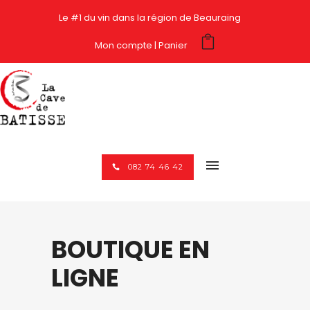
Le #1 du vin dans la région de Beauraing
Mon compte
Panier
082 74 46 42
BOUTIQUE EN
LIGNE