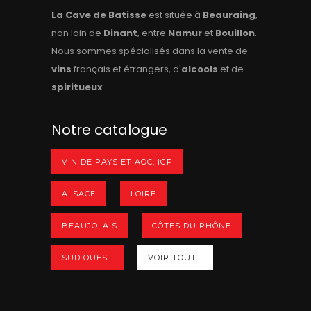
La Cave de Batisse
est située à
Beauraing
,
non loin de
Dinant
, entre
Namur
et
Bouillon
.
Nous sommes spécialisés dans la vente de
vins
français et étrangers, d'
alcools
et de
spiritueux
.
Notre catalogue
VIN DE PAYS ET AOC, IGP
ALSACE
LOIRE
BEAUJOLAIS
CÔTES DU RHÔNE
SUD OUEST
VOIR TOUT...