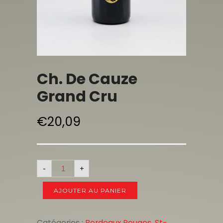
Ch. De Cauze
Grand Cru
€
20,09
-
+
AJOUTER AU PANIER
Catégories :
Bordeaux Rouges
,
St-