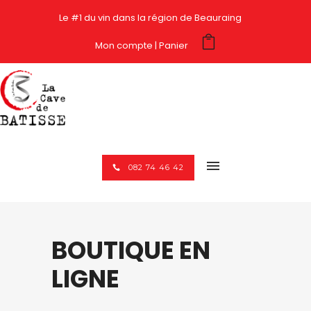
Le #1 du vin dans la région de Beauraing
Mon compte
Panier
082 74 46 42
BOUTIQUE EN
LIGNE