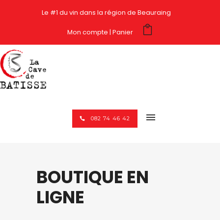
Le #1 du vin dans la région de Beauraing
Mon compte
Panier
082 74 46 42
BOUTIQUE EN
LIGNE