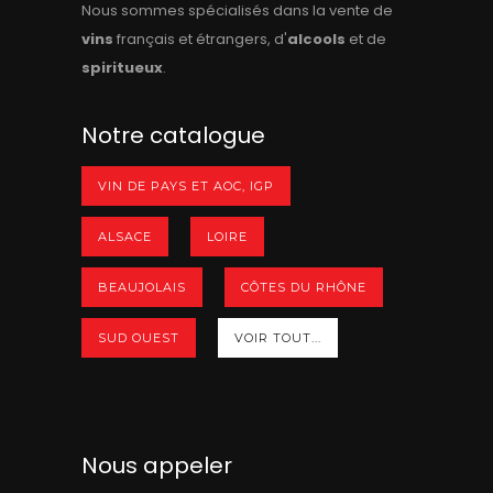
Nous sommes spécialisés dans la vente de
vins
français et étrangers, d'
alcools
et de
spiritueux
.
Notre catalogue
VIN DE PAYS ET AOC, IGP
ALSACE
LOIRE
BEAUJOLAIS
CÔTES DU RHÔNE
SUD OUEST
VOIR TOUT...
Nous appeler