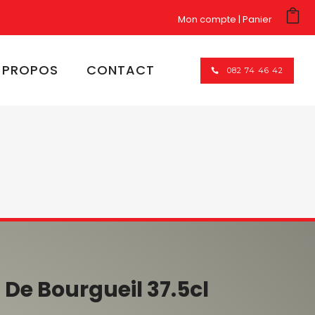
Mon compte
Panier
 PROPOS
CONTACT
082 74 46 42
 De Bourgueil 37.5cl