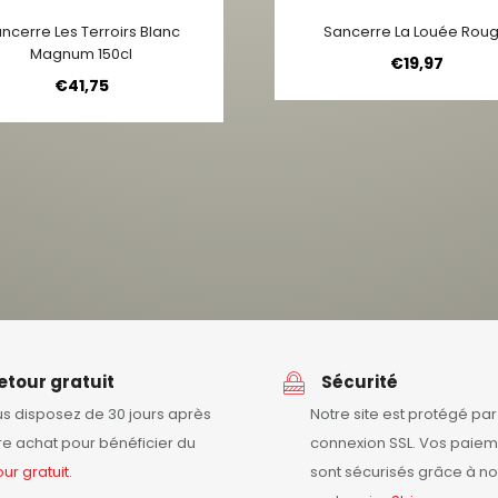
ncerre Les Terroirs Blanc
Sancerre La Louée Rou
Magnum 150cl
€
19,97
€
41,75
etour gratuit
Sécurité
s disposez de 30 jours après
Notre site est protégé pa
re achat pour bénéficier du
connexion SSL. Vos paiem
our
gratuit
.
sont sécurisés grâce à no