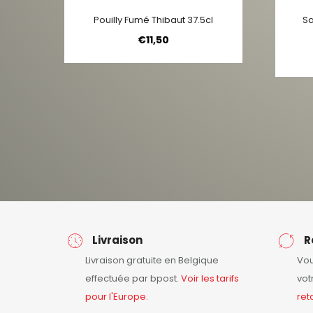
Pouilly Fumé Thibaut 37.5cl
Sa
€
11,50
Livraison
R
Livraison gratuite en Belgique
Vou
effectuée par bpost.
Voir les tarifs
vot
pour l'Europe.
ret