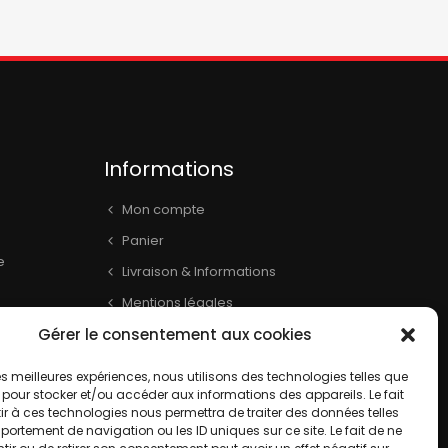
Informations
Mon compte
Panier
e
Livraison & Informations
Mentions légales
Conditions générales
Gérer le consentement aux cookies
book
Contact
 les meilleures expériences, nous utilisons des technologies telles que
 pour stocker et/ou accéder aux informations des appareils. Le fait
r à ces technologies nous permettra de traiter des données telles
ortement de navigation ou les ID uniques sur ce site. Le fait de ne