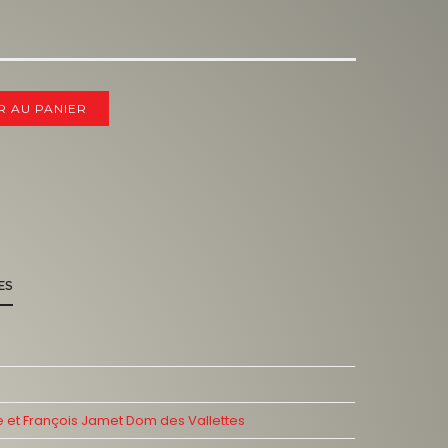
R AU PANIER
ES
e et François Jamet Dom des Vallettes