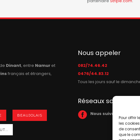
partenaire
Stripe.com
.
Nous appeler
n de
Dinant
, entre
Namur
et
082/74.46.42
vins
français et étrangers,
0476/44.83.12
Tous les jours sauf le dimanch
Réseaux sociaux
Nous suivre sur Face
E
BEAUJOLAIS
Pour offrir
les cookies
de consenti
T...
que le comp