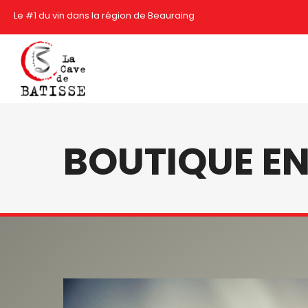
Le #1 du vin dans la région de Beauraing
BOUTIQUE EN