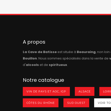
A propos
La Cave de Batisse
est située à
Beauraing
, non loi
Bouillon
. Nous sommes spécialisés dans la vente de
d'
alcools
et de
spiritueux
.
Notre catalogue
VIN DE PAYS ET AOC, IGP
ALSACE
LOIR
CÔTES DU RHÔNE
SUD OUEST
VOIR TOU