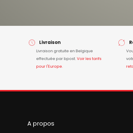
Livraison
R
Livraison gratuite en Belgique
Vou
effectuée par bpost.
Voir les tarifs
vot
pour l'Europe.
ret
A propos