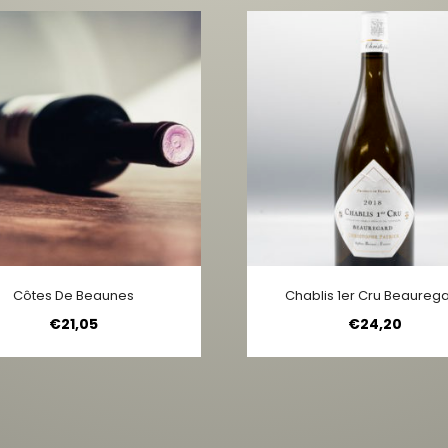
Côtes De Beaunes
Chablis 1er Cru Beaureg
€
21,05
€
24,20