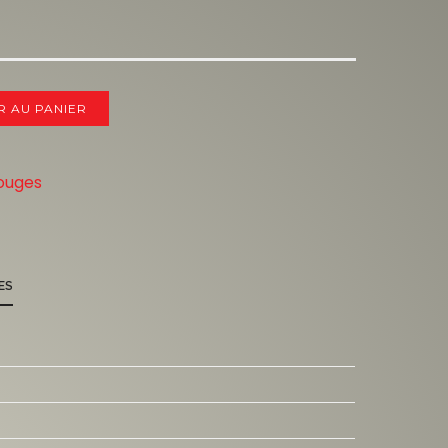
R AU PANIER
ouges
ES