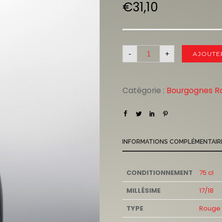
€
31,10
-
+
AJOUTE
Catégorie :
Bourgognes R
INFORMATIONS COMPLÉMENTAIR
CONDITIONNEMENT
75 cl
MILLÉSIME
17/18
TYPE
Rouge