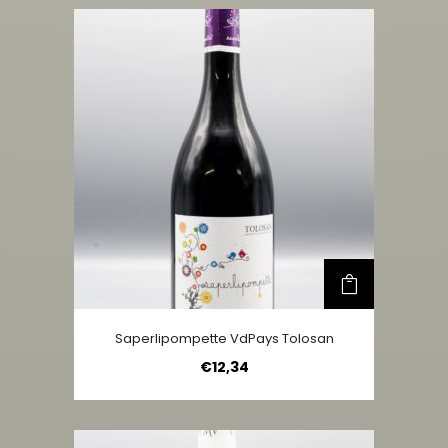
Saperlipompette VdPays Tolosan
€
12,34