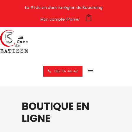
Le #1 du vin dans la région de Beauraing
Mon compte
Panier
082 74 46 42
BOUTIQUE EN
LIGNE