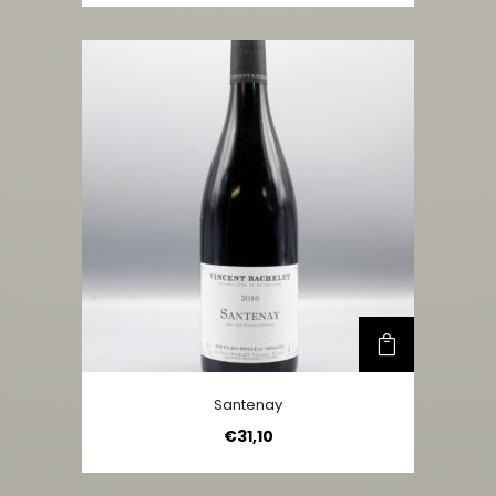
Santenay
€
31,10