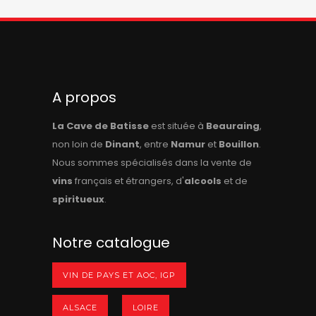
A propos
La Cave de Batisse
est située à
Beauraing
,
non loin de
Dinant
, entre
Namur
et
Bouillon
.
Nous sommes spécialisés dans la vente de
vins
français et étrangers, d'
alcools
et de
spiritueux
.
Notre catalogue
VIN DE PAYS ET AOC, IGP
ALSACE
LOIRE