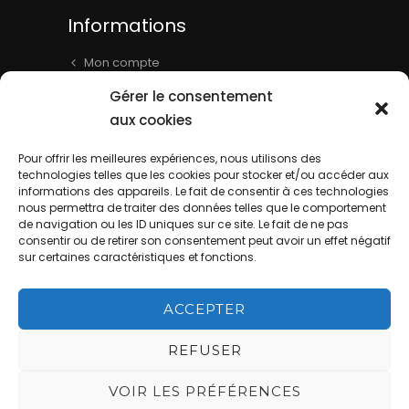
Informations
Mon compte
Panier
Gérer le consentement
Livraison & Informations
aux cookies
Mentions légales
Pour offrir les meilleures expériences, nous utilisons des
Conditions générales
technologies telles que les cookies pour stocker et/ou accéder aux
informations des appareils. Le fait de consentir à ces technologies
Contact
nous permettra de traiter des données telles que le comportement
de navigation ou les ID uniques sur ce site. Le fait de ne pas
consentir ou de retirer son consentement peut avoir un effet négatif
sur certaines caractéristiques et fonctions.
ACCEPTER
La Cave de Batisse - Website by
REFUSER
DIREXION Web Agency
This site is
VOIR LES PRÉFÉRENCES
protected by reCAPTCHA and the Google