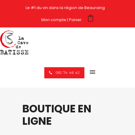
Le #1 du vin dans la région de Beauraing
Mon compte
Panier
082 74 46 42
BOUTIQUE EN
LIGNE