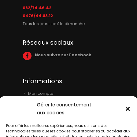
082/74.46.42
0476/44.83.12
Tous les jours sauf le dimanche
Réseaux sociaux
Nous suivre sur Facebook
Informations
Mon compte
Panier
Gérer le consentement
Livraison & Informations
aux cookies
Mentions légales
Pour offrir les meilleures expériences, nous utilisons des
technologies telles que les cookies pour stocker et/ou accéder aux
Conditions générales
informations des appareils. Le fait de consentir à ces technologies