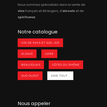
Nous sommes spécialisés dans la vente de
vins
français et étrangers, d'
alcools
et de
spiritueux
.
Notre catalogue
VIN DE PAYS ET AOC, IGP
ALSACE
LOIRE
BEAUJOLAIS
CÔTES DU RHÔNE
SUD OUEST
VOIR TOUT...
Nous appeler