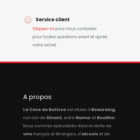
Service client
Cliquez-ici
pour nous contacter
pour toutes questions avant et après
votre achat.
A propos
La Cave de Batisse
est située à
Beauraing
,
non loin de
Dinant
, entre
Namur
et
Bouillon
.
Nous sommes spécialisés dans la vente de
vins
français et étrangers, d'
alcools
et de