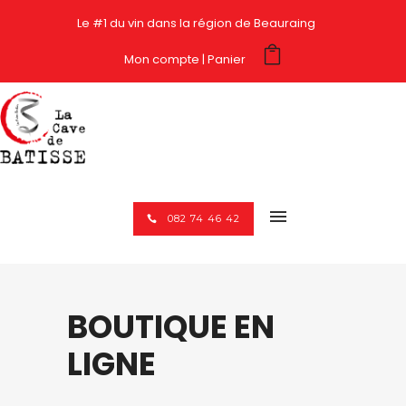
Le #1 du vin dans la région de Beauraing
Mon compte
Panier
082 74 46 42
BOUTIQUE EN
LIGNE