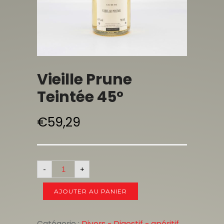
Vieille Prune
Teintée 45°
€
59,29
-
+
AJOUTER AU PANIER
Catégorie :
Divers - Digestif - apéritif