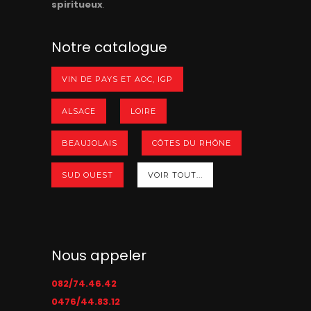
spiritueux
.
Notre catalogue
VIN DE PAYS ET AOC, IGP
ALSACE
LOIRE
BEAUJOLAIS
CÔTES DU RHÔNE
SUD OUEST
VOIR TOUT...
Nous appeler
082/74.46.42
0476/44.83.12