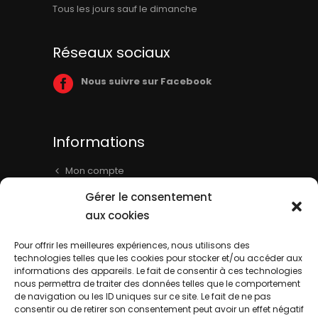
Tous les jours sauf le dimanche
Réseaux sociaux
Nous suivre sur Facebook
Informations
Mon compte
Panier
Gérer le consentement
Livraison & Informations
aux cookies
Mentions légales
Pour offrir les meilleures expériences, nous utilisons des
technologies telles que les cookies pour stocker et/ou accéder aux
Conditions générales
informations des appareils. Le fait de consentir à ces technologies
Contact
nous permettra de traiter des données telles que le comportement
de navigation ou les ID uniques sur ce site. Le fait de ne pas
consentir ou de retirer son consentement peut avoir un effet négatif