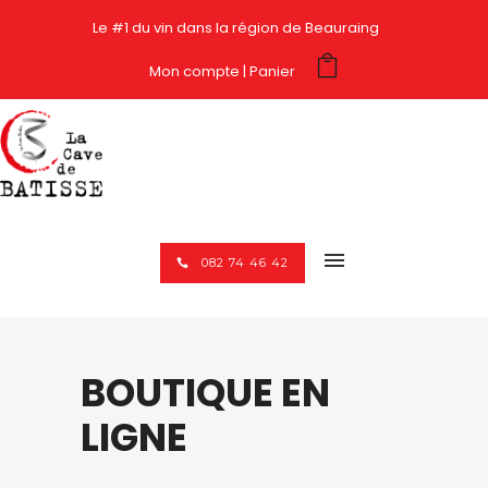
Le #1 du vin dans la région de Beauraing
Mon compte
Panier
082 74 46 42
BOUTIQUE EN
LIGNE