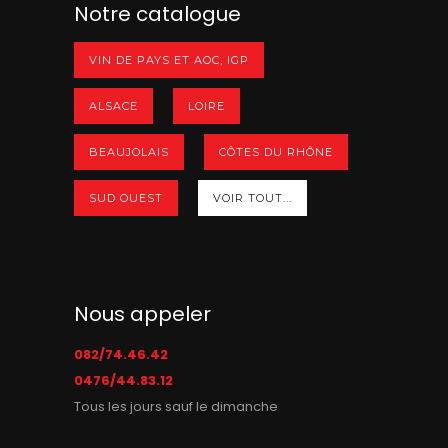
Notre catalogue
VIN DE PAYS ET AOC, IGP
ALSACE
LOIRE
BEAUJOLAIS
CÔTES DU RHÔNE
SUD OUEST
VOIR TOUT...
Nous appeler
082/74.46.42
0476/44.83.12
Tous les jours sauf le dimanche