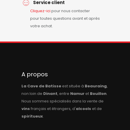
Service client
Cliquez-ici
pour nous contacter
pour toutes questions avant et après
votre achat.
A propos
La Cave de Batisse
est située à
Beauraing
,
non loin de
Dinant
, entre
Namur
et
Bouillon
.
Nous sommes spécialisés dans la vente de
vins
français et étrangers, d'
alcools
et de
spiritueux
.