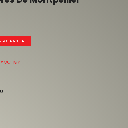
R AU PANIER
 AOC, IGP
ES