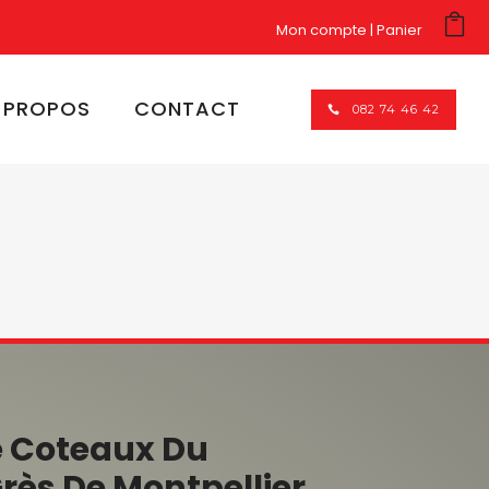
Mon compte
Panier
 PROPOS
CONTACT
082 74 46 42
 Coteaux Du
ès De Montpellier