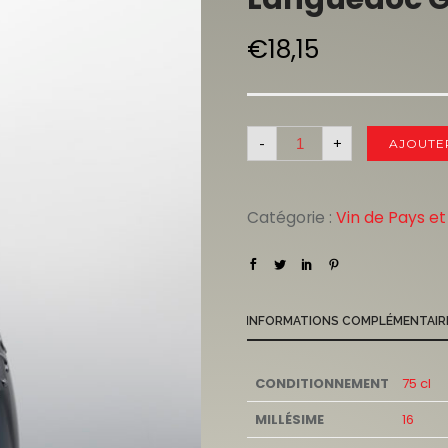
€
18,15
-
+
AJOUTE
Catégorie :
Vin de Pays et
INFORMATIONS COMPLÉMENTAIR
CONDITIONNEMENT
75 cl
MILLÉSIME
16