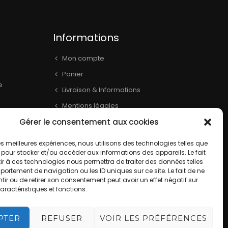
Informations
Mon compte
Panier
e
Livraison & Informations
Mentions légales
Gérer le consentement aux cookies
Conditions générales
book
Contact
 les meilleures expériences, nous utilisons des technologies telles que
 pour stocker et/ou accéder aux informations des appareils. Le fait
r à ces technologies nous permettra de traiter des données telles
ortement de navigation ou les ID uniques sur ce site. Le fait de ne
ir ou de retirer son consentement peut avoir un effet négatif sur
aractéristiques et fonctions.
PTER
REFUSER
VOIR LES PRÉFÉRENCES