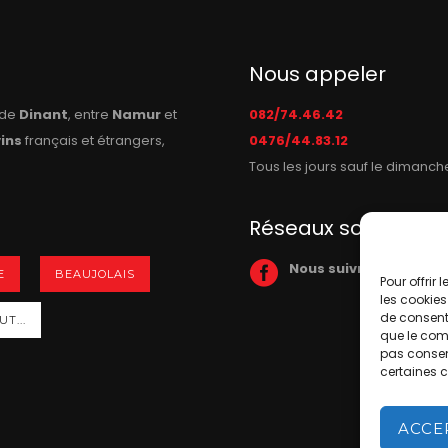
Nous appeler
n de
Dinant
, entre
Namur
et
082/74.46.42
vins
français et étrangers,
0476/44.83.12
Tous les jours sauf le dimanch
Réseaux sociaux
Nous suivre sur Face
E
BEAUJOLAIS
Pour offrir
les cookies
de consenti
T...
que le comp
pas consent
certaines c
ACCE