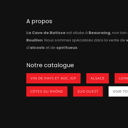
A propos
La Cave de Batisse
est située à
Beauraing
, non loi
Bouillon
. Nous sommes spécialisés dans la vente de
d'
alcools
et de
spiritueux
.
Notre catalogue
VIN DE PAYS ET AOC, IGP
ALSACE
LOIR
CÔTES DU RHÔNE
SUD OUEST
VOIR TOU