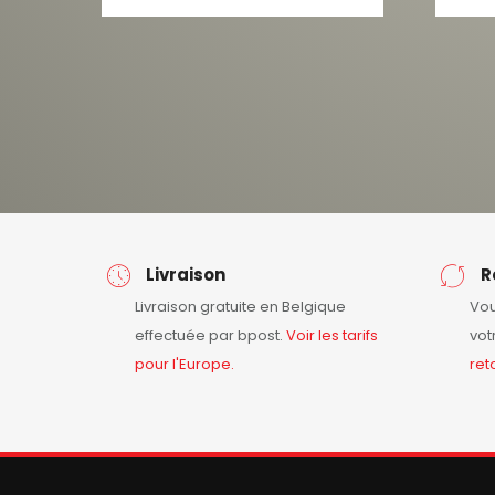
Livraison
R
Livraison gratuite en Belgique
Vou
effectuée par bpost.
Voir les tarifs
vot
pour l'Europe.
ret