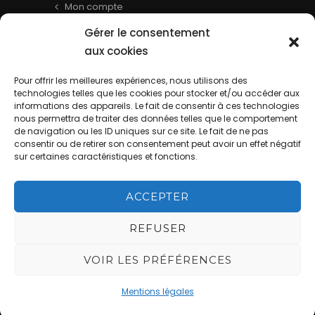
Mon compte
Panier
Gérer le consentement
Livraison & Informations
aux cookies
Mentions légales
Pour offrir les meilleures expériences, nous utilisons des
technologies telles que les cookies pour stocker et/ou accéder aux
Conditions générales
informations des appareils. Le fait de consentir à ces technologies
Contact
nous permettra de traiter des données telles que le comportement
de navigation ou les ID uniques sur ce site. Le fait de ne pas
consentir ou de retirer son consentement peut avoir un effet négatif
sur certaines caractéristiques et fonctions.
ACCEPTER
REFUSER
La Cave de Batisse - Website by
DIREXION Web Agency
This site is
VOIR LES PRÉFÉRENCES
protected by reCAPTCHA and the Google
Mentions légales
Privacy Policy
and
Terms of Service
apply.