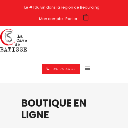
Le #1 du vin dans la région de Beauraing
Mon compte
Panier
082 74 46 42
BOUTIQUE EN
LIGNE