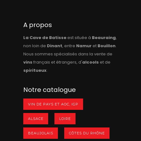
A propos
La Cave de Batisse
est située à
Beauraing
,
non loin de
Dinant
, entre
Namur
et
Bouillon
.
Nous sommes spécialisés dans la vente de
vins
français et étrangers, d'
alcools
et de
spiritueux
.
Notre catalogue
VIN DE PAYS ET AOC, IGP
ALSACE
LOIRE
BEAUJOLAIS
CÔTES DU RHÔNE