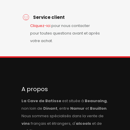
Service client
Cliquez-ici
pour nous contacter
pour toutes questions avant et après
votre achat.
A propos
La Cave de Batisse
est située à
Beauraing
,
non loin de
Dinant
, entre
Namur
et
Bouillon
.
Nous sommes spécialisés dans la vente de
vins
français et étrangers, d'
alcools
et de