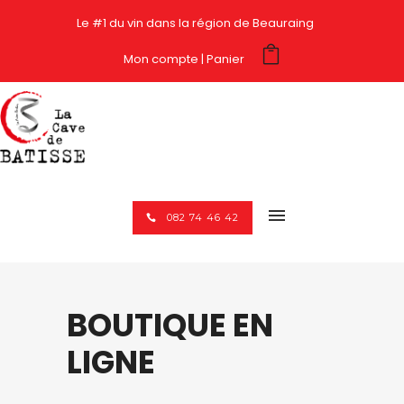
Le #1 du vin dans la région de Beauraing
Mon compte
Panier
082 74 46 42
BOUTIQUE EN
LIGNE