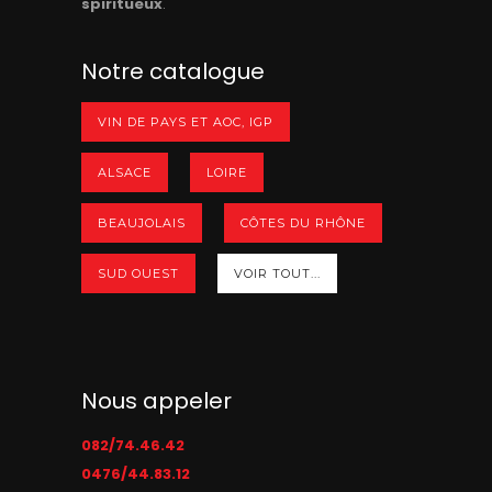
spiritueux
.
Notre catalogue
VIN DE PAYS ET AOC, IGP
ALSACE
LOIRE
BEAUJOLAIS
CÔTES DU RHÔNE
SUD OUEST
VOIR TOUT...
Nous appeler
082/74.46.42
0476/44.83.12