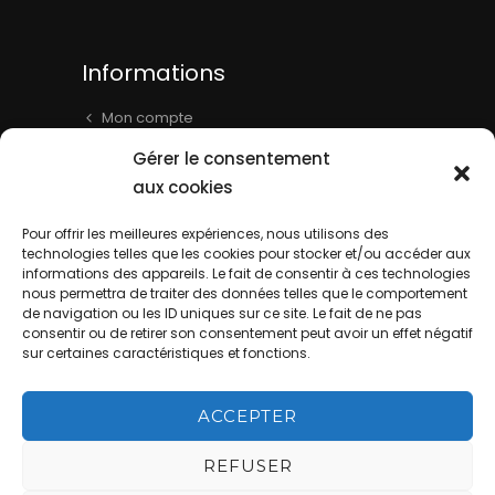
Informations
Mon compte
Panier
Gérer le consentement
Livraison & Informations
aux cookies
Mentions légales
Pour offrir les meilleures expériences, nous utilisons des
Conditions générales
technologies telles que les cookies pour stocker et/ou accéder aux
informations des appareils. Le fait de consentir à ces technologies
Contact
nous permettra de traiter des données telles que le comportement
de navigation ou les ID uniques sur ce site. Le fait de ne pas
consentir ou de retirer son consentement peut avoir un effet négatif
sur certaines caractéristiques et fonctions.
ACCEPTER
La Cave de Batisse - Website by
REFUSER