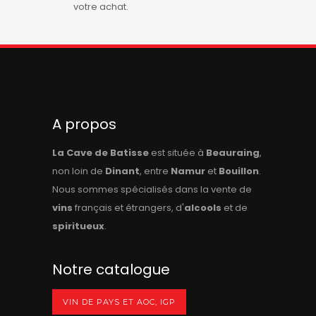
votre achat.
A propos
La Cave de Batisse
est située à
Beauraing
,
non loin de
Dinant
, entre
Namur
et
Bouillon
.
Nous sommes spécialisés dans la vente de
vins
français et étrangers, d'
alcools
et de
spiritueux
.
Notre catalogue
VIN DE PAYS ET AOC, IGP