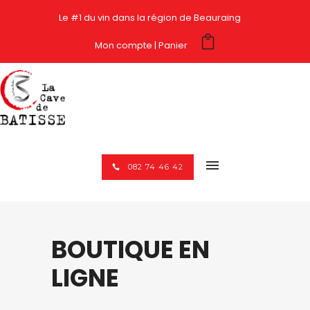
Le #1 du vin dans la région de Beauraing
Mon compte
Panier
082 74 46 42
BOUTIQUE EN
LIGNE