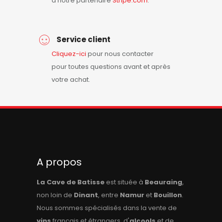
à notre partenaire
Stripe.com
.
Service client
Cliquez-ici
pour nous contacter
pour toutes questions avant et après
votre achat.
A propos
La Cave de Batisse
est située à
Beauraing
,
non loin de
Dinant
, entre
Namur
et
Bouillon
.
Nous sommes spécialisés dans la vente de
vins
français et étrangers, d'
alcools
et de