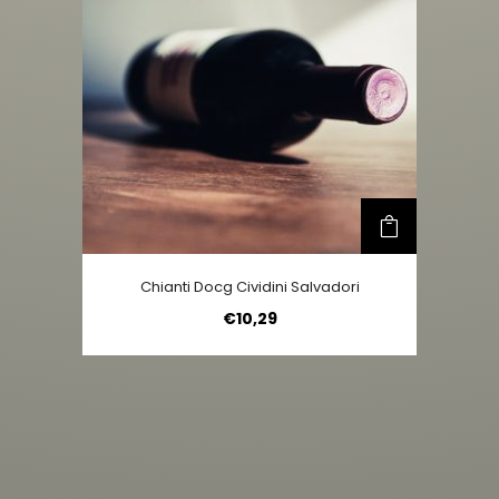
Chianti Docg Cividini Salvadori
€
10,29