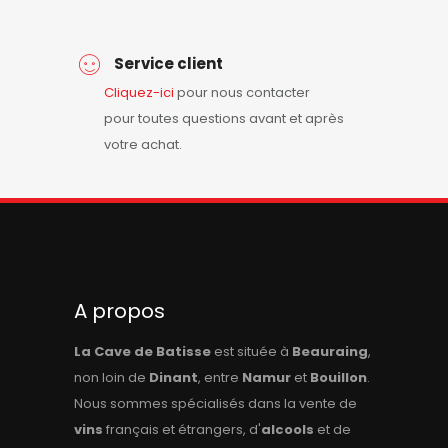
Service client
Cliquez-ici
pour nous contacter
pour toutes questions avant et après
votre achat.
A propos
La Cave de Batisse
est située à
Beauraing
,
non loin de
Dinant
, entre
Namur
et
Bouillon
.
Nous sommes spécialisés dans la vente de
vins
français et étrangers, d'
alcools
et de