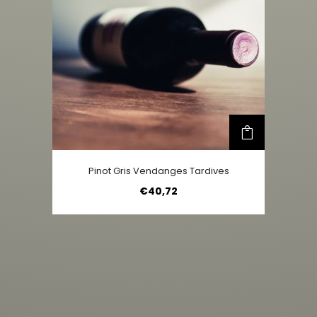
Pinot Gris Vendanges Tardives
€
40,72