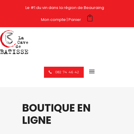
Le #1 du vin dans la région de Beauraing
Mon compte
Panier
082 74 46 42
BOUTIQUE EN
LIGNE