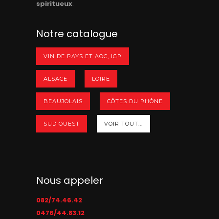
spiritueux
.
Notre catalogue
VIN DE PAYS ET AOC, IGP
ALSACE
LOIRE
BEAUJOLAIS
CÔTES DU RHÔNE
SUD OUEST
VOIR TOUT...
Nous appeler
082/74.46.42
0476/44.83.12