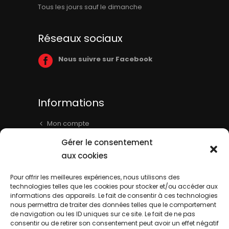
Tous les jours sauf le dimanche
Réseaux sociaux
Nous suivre sur Facebook
Informations
Mon compte
Panier
Gérer le consentement
Livraison & Informations
aux cookies
Mentions légales
Pour offrir les meilleures expériences, nous utilisons des
technologies telles que les cookies pour stocker et/ou accéder aux
Conditions générales
informations des appareils. Le fait de consentir à ces technologies
Contact
nous permettra de traiter des données telles que le comportement
de navigation ou les ID uniques sur ce site. Le fait de ne pas
consentir ou de retirer son consentement peut avoir un effet négatif