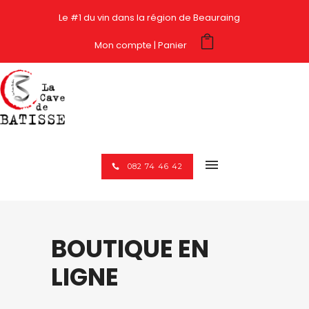
Le #1 du vin dans la région de Beauraing
Mon compte
Panier
082 74 46 42
BOUTIQUE EN
LIGNE