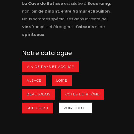
La Cave de Batisse
est située à
Beauraing
,
non loin de
Dinant
, entre
Namur
et
Bouillon
.
Nous sommes spécialisés dans la vente de
vins
français et étrangers, d'
alcools
et de
spiritueux
.
Notre catalogue
VIN DE PAYS ET AOC, IGP
ALSACE
LOIRE
BEAUJOLAIS
CÔTES DU RHÔNE
SUD OUEST
VOIR TOUT...