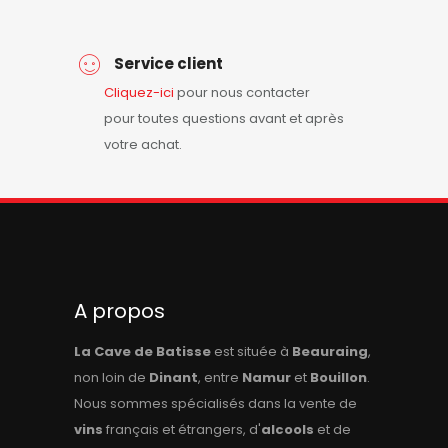
Service client
Cliquez-ici
pour nous contacter
pour toutes questions avant et après
votre achat.
A propos
La Cave de Batisse
est située à
Beauraing
,
non loin de
Dinant
, entre
Namur
et
Bouillon
.
Nous sommes spécialisés dans la vente de
vins
français et étrangers, d'
alcools
et de