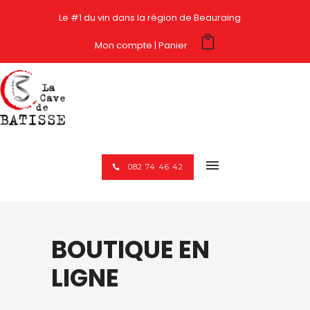
Le #1 du vin dans la région de Beauraing
Mon compte
Panier
082 74 46 42
BOUTIQUE EN
LIGNE