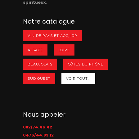
spiritueux
.
Notre catalogue
VIN DE PAYS ET AOC, IGP
ALSACE
LOIRE
BEAUJOLAIS
CÔTES DU RHÔNE
SUD OUEST
VOIR TOUT...
Nous appeler
082/74.46.42
0476/44.83.12