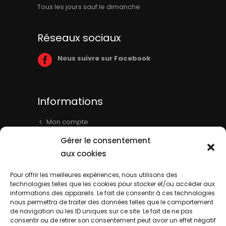
Tous les jours sauf le dimanche
Réseaux sociaux
Nous suivre sur Facebook
Informations
Mon compte
Panier
Gérer le consentement
Livraison & Informations
aux cookies
Mentions légales
Pour offrir les meilleures expériences, nous utilisons des
technologies telles que les cookies pour stocker et/ou accéder aux
Conditions générales
informations des appareils. Le fait de consentir à ces technologies
Contact
nous permettra de traiter des données telles que le comportement
de navigation ou les ID uniques sur ce site. Le fait de ne pas
consentir ou de retirer son consentement peut avoir un effet négatif