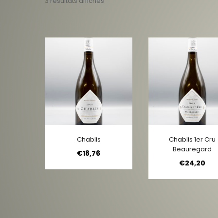
3 résultats affichés
Chablis
Chablis 1er Cru
Beauregard
€
18,76
€
24,20