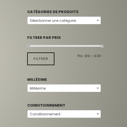
CATÉGORIES DE PRODUITS
Sélectionner une catégorie
FILTRER PAR PRIX
Prix :
€10
—
€30
FILTRER
MILLÉSIME
Millésime
CONDITIONNEMENT
Conditionnement