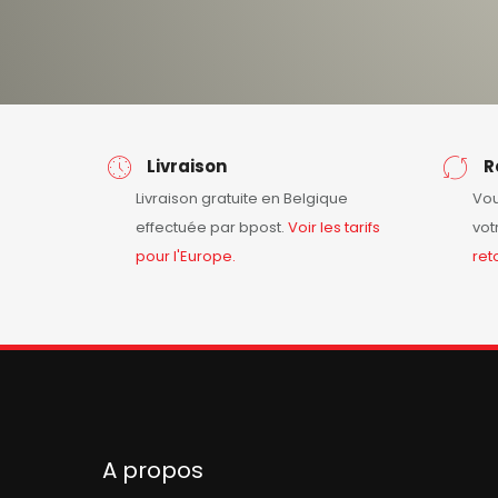
Livraison
R
Livraison gratuite en Belgique
Vou
effectuée par bpost.
Voir les tarifs
vot
pour l'Europe.
ret
A propos