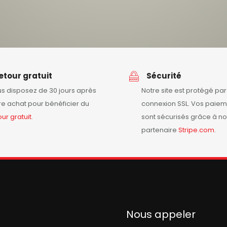
etour gratuit
Sécurité
s disposez de 30 jours après
Notre site est protégé pa
re achat pour bénéficier du
connexion SSL. Vos paiem
our
gratuit
.
sont sécurisés grâce à no
partenaire
Stripe.com
.
Nous appeler