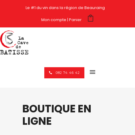
Le #1 du vin dans la région de Beauraing
Mon compte
Panier
082 74 46 42
BOUTIQUE EN
LIGNE