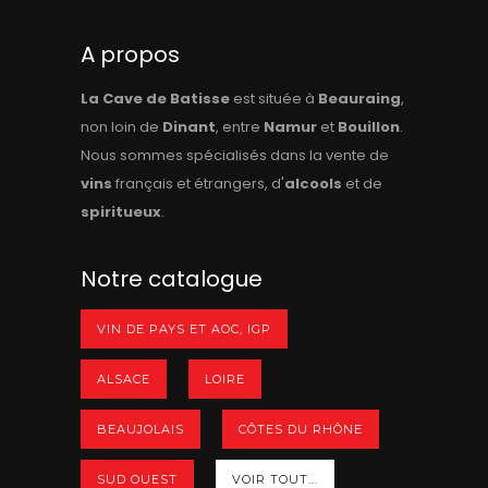
A propos
La Cave de Batisse
est située à
Beauraing
,
non loin de
Dinant
, entre
Namur
et
Bouillon
.
Nous sommes spécialisés dans la vente de
vins
français et étrangers, d'
alcools
et de
spiritueux
.
Notre catalogue
VIN DE PAYS ET AOC, IGP
ALSACE
LOIRE
BEAUJOLAIS
CÔTES DU RHÔNE
SUD OUEST
VOIR TOUT...