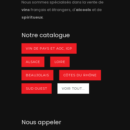
Nous sommes spécialisés dans la vente de
vins
français et étrangers, d'
alcools
et de
spiritueux
.
Notre catalogue
VIN DE PAYS ET AOC, IGP
ALSACE
LOIRE
BEAUJOLAIS
CÔTES DU RHÔNE
SUD OUEST
VOIR TOUT...
Nous appeler