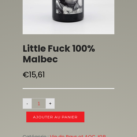
Little Fuck 100%
Malbec
€
15,61
-
+
AJOUTER AU PANIER
Catégorie :
Vin de Pays et AOC, IGP