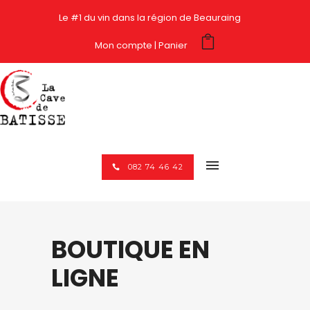
Le #1 du vin dans la région de Beauraing
Mon compte
Panier
082 74 46 42
BOUTIQUE EN
LIGNE