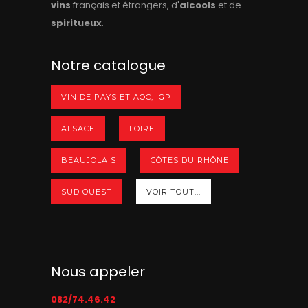
vins
français et étrangers, d'
alcools
et de
spiritueux
.
Notre catalogue
VIN DE PAYS ET AOC, IGP
ALSACE
LOIRE
BEAUJOLAIS
CÔTES DU RHÔNE
SUD OUEST
VOIR TOUT...
Nous appeler
082/74.46.42