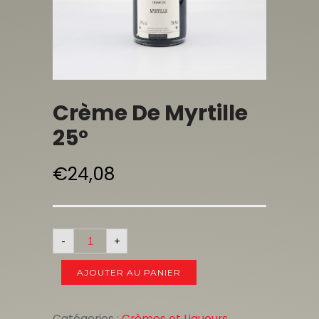
Crème De Myrtille
25°
€
24,08
-
+
AJOUTER AU PANIER
Catégories :
Crèmes et Liqueurs
,