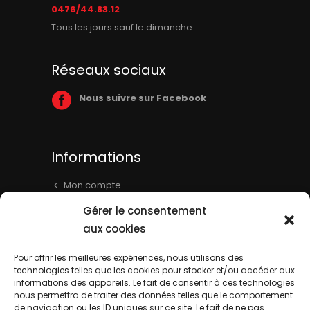
0476/44.83.12
Tous les jours sauf le dimanche
Réseaux sociaux
Nous suivre sur Facebook
Informations
Mon compte
Panier
Gérer le consentement
Livraison & Informations
aux cookies
Mentions légales
Pour offrir les meilleures expériences, nous utilisons des
technologies telles que les cookies pour stocker et/ou accéder aux
Conditions générales
informations des appareils. Le fait de consentir à ces technologies
Contact
nous permettra de traiter des données telles que le comportement
de navigation ou les ID uniques sur ce site. Le fait de ne pas