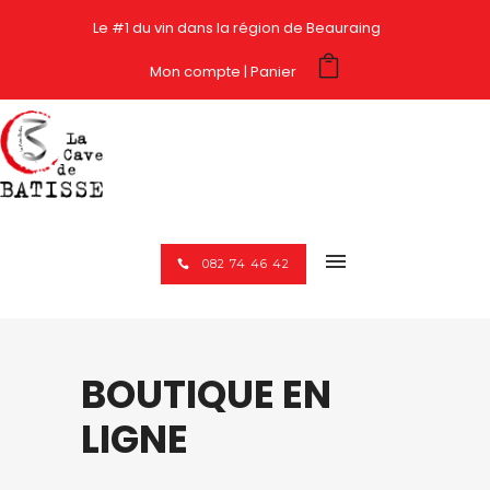
Le #1 du vin dans la région de Beauraing
Mon compte
Panier
082 74 46 42
BOUTIQUE EN
LIGNE