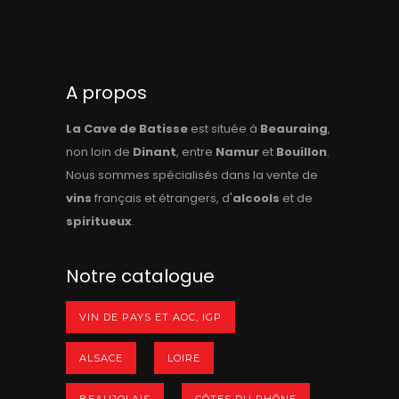
A propos
La Cave de Batisse
est située à
Beauraing
,
non loin de
Dinant
, entre
Namur
et
Bouillon
.
Nous sommes spécialisés dans la vente de
vins
français et étrangers, d'
alcools
et de
spiritueux
.
Notre catalogue
VIN DE PAYS ET AOC, IGP
ALSACE
LOIRE
BEAUJOLAIS
CÔTES DU RHÔNE