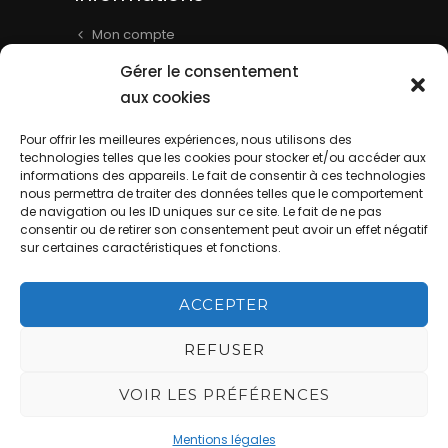
Mon compte
Panier
Gérer le consentement
Livraison & Informations
aux cookies
Mentions légales
Pour offrir les meilleures expériences, nous utilisons des
Conditions générales
technologies telles que les cookies pour stocker et/ou accéder aux
informations des appareils. Le fait de consentir à ces technologies
Contact
nous permettra de traiter des données telles que le comportement
de navigation ou les ID uniques sur ce site. Le fait de ne pas
consentir ou de retirer son consentement peut avoir un effet négatif
sur certaines caractéristiques et fonctions.
ACCEPTER
La Cave de Batisse - Website by
REFUSER
DIREXION Web Agency
This site is
VOIR LES PRÉFÉRENCES
protected by reCAPTCHA and the Google
Mentions légales
Privacy Policy
and
Terms of Service
apply.