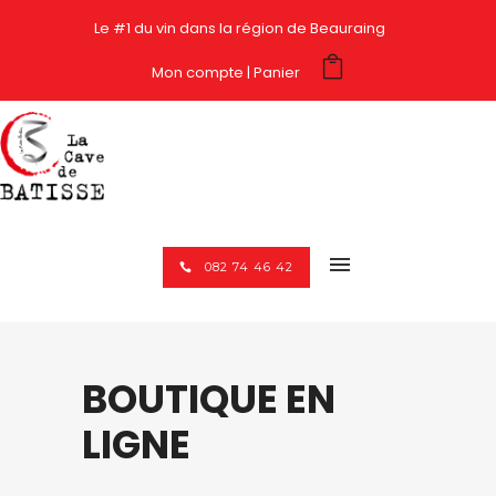
Le #1 du vin dans la région de Beauraing
Mon compte
Panier
082 74 46 42
BOUTIQUE EN
LIGNE