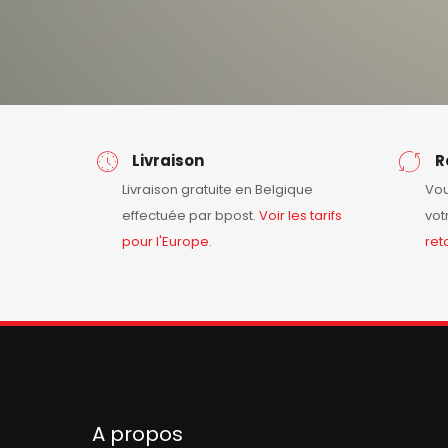
Livraison
R
Livraison gratuite en Belgique
Vou
effectuée par bpost.
Voir les tarifs
vot
pour l'Europe.
ret
A propos