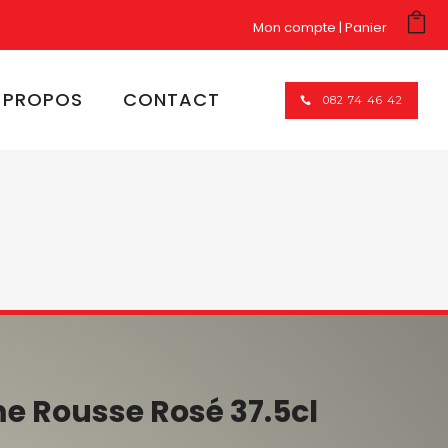
Mon compte
Panier
 PROPOS
CONTACT
082 74 46 42
e Rousse Rosé 37.5cl