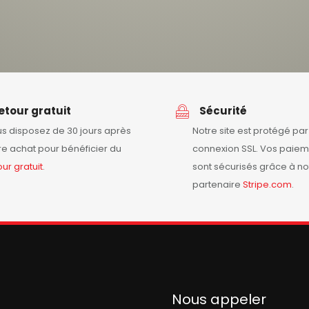
etour gratuit
Sécurité
s disposez de 30 jours après
Notre site est protégé pa
re achat pour bénéficier du
connexion SSL. Vos paiem
our
gratuit
.
sont sécurisés grâce à no
partenaire
Stripe.com
.
Nous appeler