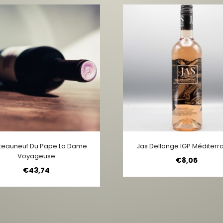
teauneuf Du Pape La Dame
Jas Dellange IGP Méditerr
Voyageuse
€
8,05
€
43,74