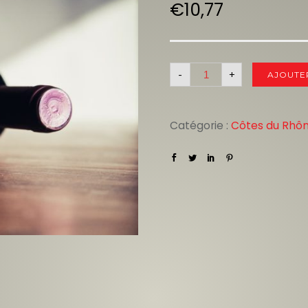
€
10,77
-
+
AJOUTE
Catégorie :
Côtes du Rhô