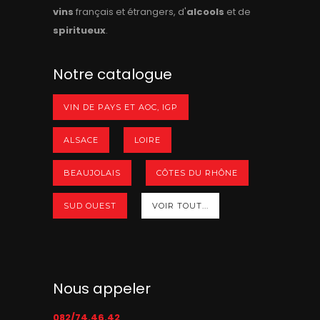
vins
français et étrangers, d'
alcools
et de
spiritueux
.
Notre catalogue
VIN DE PAYS ET AOC, IGP
ALSACE
LOIRE
BEAUJOLAIS
CÔTES DU RHÔNE
SUD OUEST
VOIR TOUT...
Nous appeler
082/74.46.42