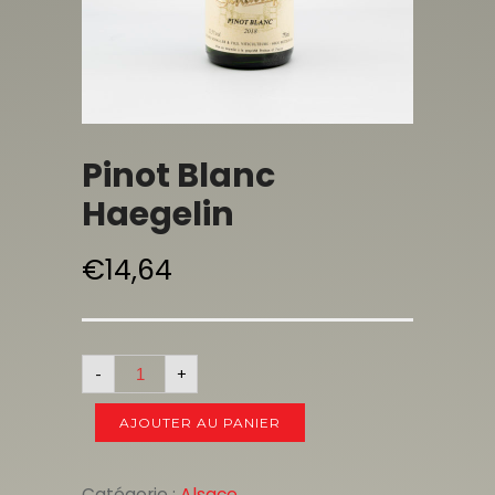
Pinot Blanc
Haegelin
€
14,64
-
+
AJOUTER AU PANIER
Catégorie :
Alsace