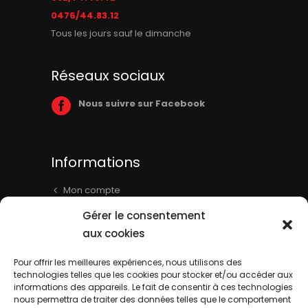
0476/44.83.12
Tous les jours sauf le dimanche
Réseaux sociaux
Nous suivre sur Facebook
Informations
Mon compte
Panier
Gérer le consentement
Livraison & Informations
aux cookies
Mentions légales
Pour offrir les meilleures expériences, nous utilisons des
technologies telles que les cookies pour stocker et/ou accéder aux
Conditions générales
informations des appareils. Le fait de consentir à ces technologies
Contact
nous permettra de traiter des données telles que le comportement