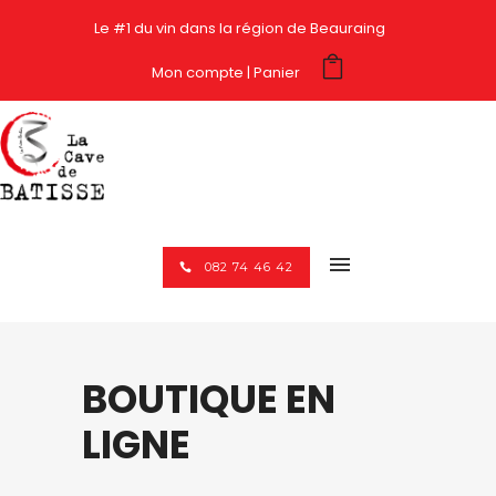
Le #1 du vin dans la région de Beauraing
Mon compte
Panier
082 74 46 42
BOUTIQUE EN
LIGNE