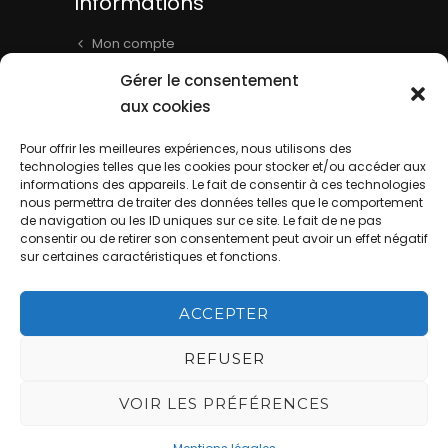
Informations
Mon compte
Panier
Gérer le consentement
Livraison & Informations
aux cookies
Mentions légales
Pour offrir les meilleures expériences, nous utilisons des
technologies telles que les cookies pour stocker et/ou accéder aux
Conditions générales
informations des appareils. Le fait de consentir à ces technologies
Contact
nous permettra de traiter des données telles que le comportement
de navigation ou les ID uniques sur ce site. Le fait de ne pas
consentir ou de retirer son consentement peut avoir un effet négatif
sur certaines caractéristiques et fonctions.
ACCEPTER
REFUSER
La Cave de Batisse - Website by
DIREXION Web Agency
This site is
VOIR LES PRÉFÉRENCES
protected by reCAPTCHA and the Google
Privacy Policy
and
Terms of Service
apply.