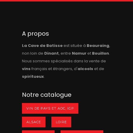
A propos
La Cave de Batisse
est située à
Beauraing
,
non loin de
Dinant
, entre
Namur
et
Bouillon
.
Nous sommes spécialisés dans la vente de
vins
français et étrangers, d'
alcools
et de
spiritueux
.
Notre catalogue
VIN DE PAYS ET AOC, IGP
ALSACE
LOIRE