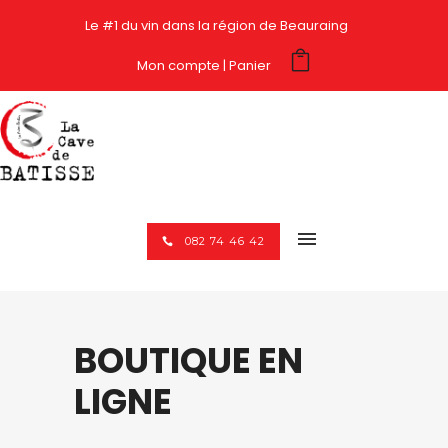
Le #1 du vin dans la région de Beauraing
Mon compte
Panier
082 74 46 42
BOUTIQUE EN
LIGNE