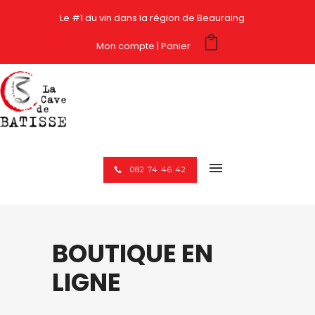
Le #1 du vin dans la région de Beauraing
Mon compte
Panier
082 74 46 42
BOUTIQUE EN
LIGNE