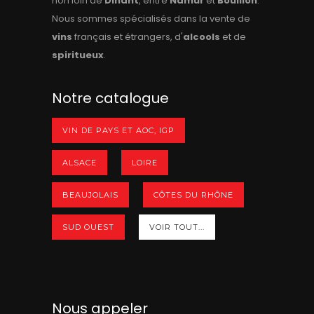
non loin de
Dinant
, entre
Namur
et
Bouillon
.
Nous sommes spécialisés dans la vente de
vins
français et étrangers, d'
alcools
et de
spiritueux
.
Notre catalogue
VIN DE PAYS ET AOC, IGP
ALSACE
LOIRE
BEAUJOLAIS
CÔTES DU RHÔNE
SUD OUEST
VOIR TOUT...
Nous appeler