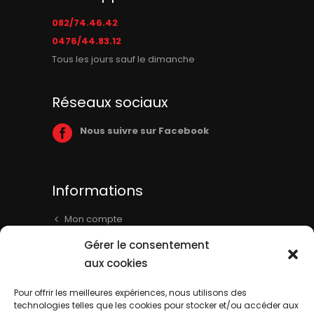
082/74.46.42
0476/44.83.12
Tous les jours sauf le dimanche
Réseaux sociaux
Nous suivre sur Facebook
Informations
Mon compte
Panier
Gérer le consentement
Livraison & Informations
aux cookies
Mentions légales
Pour offrir les meilleures expériences, nous utilisons des
technologies telles que les cookies pour stocker et/ou accéder aux
Conditions générales