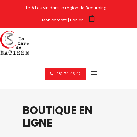
Le #1 du vin dans la région de Beauraing
Mon compte
Panier
082 74 46 42
BOUTIQUE EN
LIGNE