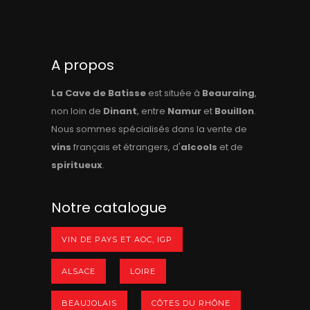
A propos
La Cave de Batisse
est située à
Beauraing
,
non loin de
Dinant
, entre
Namur
et
Bouillon
.
Nous sommes spécialisés dans la vente de
vins
français et étrangers, d'
alcools
et de
spiritueux
.
Notre catalogue
VIN DE PAYS ET AOC, IGP
ALSACE
LOIRE
BEAUJOLAIS
CÔTES DU RHÔNE