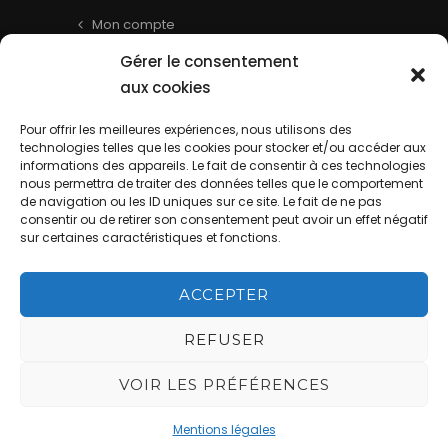
Mon compte
Panier
Gérer le consentement
Livraison & Informations
aux cookies
Mentions légales
Pour offrir les meilleures expériences, nous utilisons des
technologies telles que les cookies pour stocker et/ou accéder aux
Conditions générales
informations des appareils. Le fait de consentir à ces technologies
Contact
nous permettra de traiter des données telles que le comportement
de navigation ou les ID uniques sur ce site. Le fait de ne pas
consentir ou de retirer son consentement peut avoir un effet négatif
sur certaines caractéristiques et fonctions.
ACCEPTER
REFUSER
La Cave de Batisse - Website by
DIREXION Web Agency
This site is
VOIR LES PRÉFÉRENCES
protected by reCAPTCHA and the Google
Mentions légales
Privacy Policy
and
Terms of Service
apply.