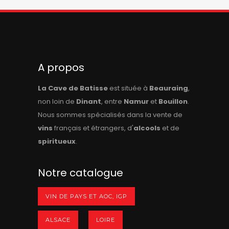
A propos
La Cave de Batisse
est située à
Beauraing
,
non loin de
Dinant
, entre
Namur
et
Bouillon
.
Nous sommes spécialisés dans la vente de
vins
français et étrangers, d'
alcools
et de
spiritueux
.
Notre catalogue
VIN DE PAYS ET AOC, IGP
ALSACE
LOIRE