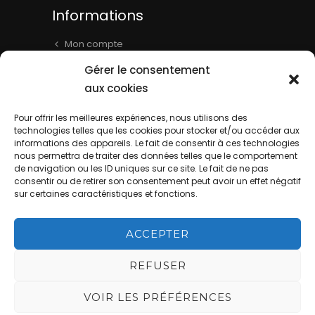
Informations
Mon compte
Panier
Gérer le consentement
Livraison & Informations
aux cookies
Mentions légales
Pour offrir les meilleures expériences, nous utilisons des
Conditions générales
technologies telles que les cookies pour stocker et/ou accéder aux
informations des appareils. Le fait de consentir à ces technologies
Contact
nous permettra de traiter des données telles que le comportement
de navigation ou les ID uniques sur ce site. Le fait de ne pas
consentir ou de retirer son consentement peut avoir un effet négatif
sur certaines caractéristiques et fonctions.
ACCEPTER
La Cave de Batisse - Website by
REFUSER
DIREXION Web Agency
This site is
VOIR LES PRÉFÉRENCES
protected by reCAPTCHA and the Google