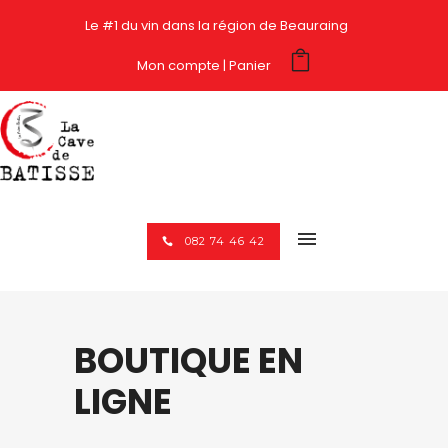
Le #1 du vin dans la région de Beauraing
Mon compte
Panier
082 74 46 42
BOUTIQUE EN
LIGNE