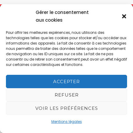
Gérer le consentement
aux cookies
La Cave de Batisse - Website by
DIREXION Web Agency
This site is
Pour offrir les meilleures expériences, nous utilisons des
technologies telles que les cookies pour stocker et/ou accéder aux
protected by reCAPTCHA and the Google
informations des appareils. Le fait de consentir à ces technologies
nous permettra de traiter des données telles que le comportement
Privacy Policy
and
Terms of Service
apply.
de navigation ou les ID uniques sur ce site. Le fait de ne pas
consentir ou de retirer son consentement peut avoir un effet négatif
sur certaines caractéristiques et fonctions.
ACCEPTER
REFUSER
VOIR LES PRÉFÉRENCES
Mentions légales