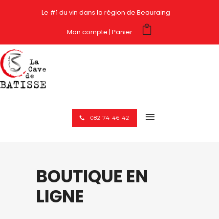
Le #1 du vin dans la région de Beauraing
Mon compte
Panier
082 74 46 42
BOUTIQUE EN
LIGNE