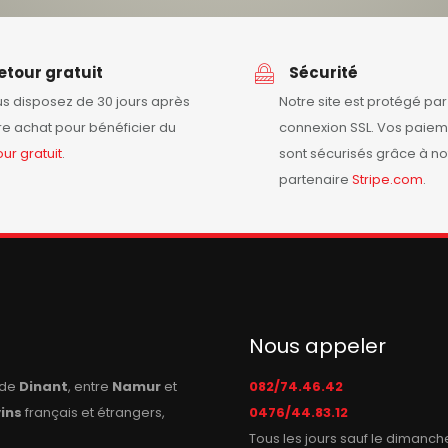
etour gratuit
Sécurité
s disposez de 30 jours après
Notre site est protégé pa
re achat pour bénéficier du
connexion SSL. Vos paiem
our
gratuit
.
sont sécurisés grâce à no
partenaire
Stripe.com
.
Nous appeler
n de
Dinant
, entre
Namur
et
082/74.46.42
vins
français et étrangers,
0476/44.83.12
Tous les jours sauf le dimanch