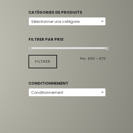
CATÉGORIES DE PRODUITS
Sélectionner une catégorie
FILTRER PAR PRIX
Prix :
€60
—
€70
FILTRER
CONDITIONNEMENT
Conditionnement