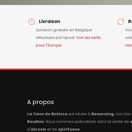
Livraison
R
Livraison gratuite en Belgique
Vou
effectuée par bpost.
Voir les tarifs
vot
pour l'Europe.
ret
A propos
La Cave de Batisse
est située à
Beauraing
, non loi
Bouillon
. Nous sommes spécialisés dans la vente de
d'
alcools
et de
spiritueux
.