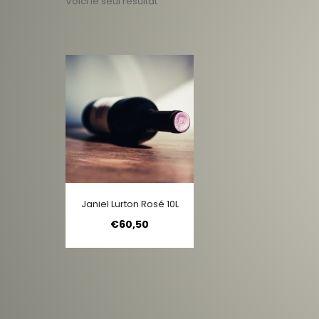
Voici le seul résultat
Janiel Lurton Rosé 10L
€
60,50