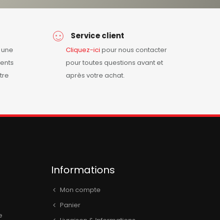
Service client
r une
Cliquez-ici
pour nous contacter
ents
pour toutes questions avant et
tre
après votre achat.
Informations
Mon compte
Panier
e