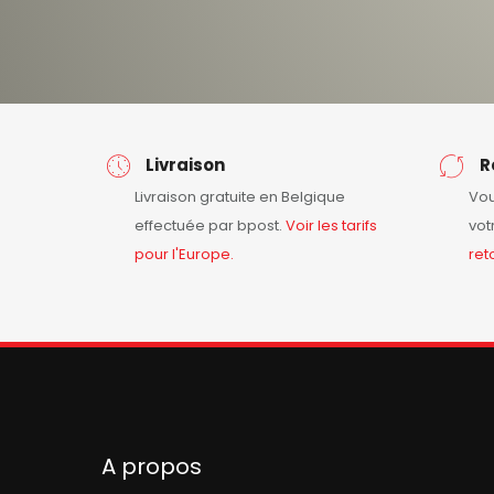
Livraison
R
Livraison gratuite en Belgique
Vou
effectuée par bpost.
Voir les tarifs
vot
pour l'Europe.
ret
A propos