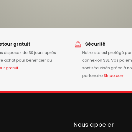
etour gratuit
Sécurité
s disposez de 30 jours après
Notre site est protégé pa
re achat pour bénéficier du
connexion SSL. Vos paiem
our
gratuit
.
sont sécurisés grâce à no
partenaire
Stripe.com
.
Nous appeler