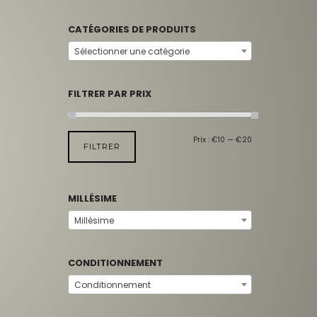
CATÉGORIES DE PRODUITS
Sélectionner une catégorie
FILTRER PAR PRIX
Prix :
€10
—
€20
FILTRER
MILLÉSIME
Millésime
CONDITIONNEMENT
Conditionnement